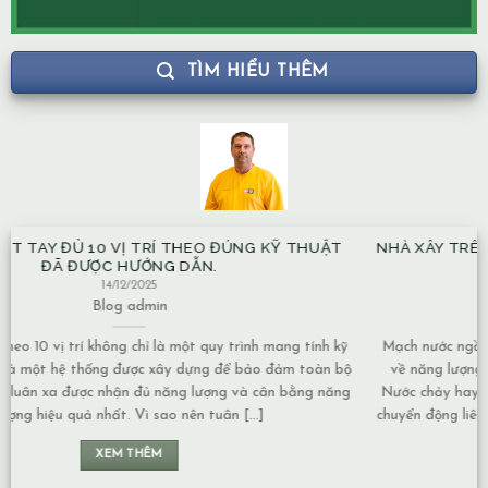
TÌM HIỂU THÊM
NHÀ XÂY TRÊN MẠCH NƯỚC NGẦM CÓ ẢNH HƯỞNG GÌ VỀ
MẶT NĂNG LƯỢNG KHÔNG?
13/12/2025
Blog
admin
Mạch nước ngầm có nhiều dạng khác nhau, và mức độ ảnh hưởng
ộ
về năng lượng cũng phụ thuộc vào tính chất của nguồn nước: 1.
Nước chảy hay nước đọng – Nếu là nước chảy, năng lượng thường
chuyển động liên tục nên không tạo ra ứ đọng. – Nếu là nước đọng,
lâu [...]
XEM THÊM