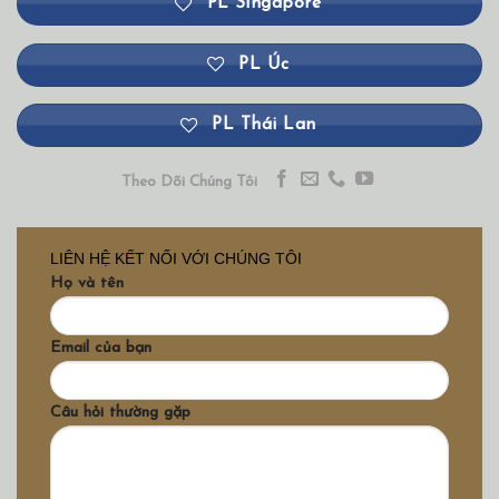
PL Singapore
PL Úc
PL Thái Lan
Theo Dõi Chúng Tôi
LIÊN HỆ KẾT NỐI VỚI CHÚNG TÔI
Họ và tên
Email của bạn
Câu hỏi thường gặp