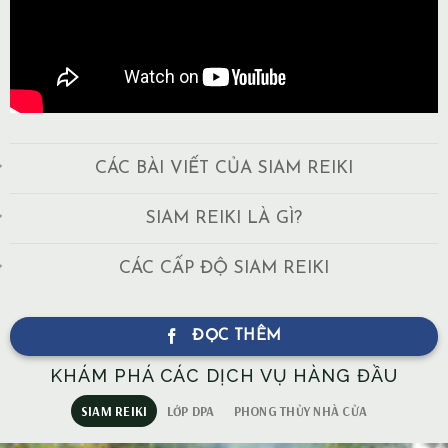
CÁC BÀI VIẾT CỦA SIAM REIKI
SIAM REIKI LÀ GÌ?
CÁC CẤP ĐỘ SIAM REIKI
ĐỌC THÊM
KHÁM PHÁ CÁC DỊCH VỤ HÀNG ĐẦU
SIAM REIKI
LỚP DPA
PHONG THỦY NHÀ CỬA