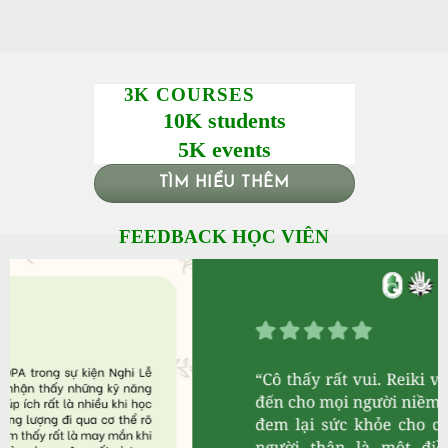
3K COURSES
10K students
5K events
TÌM HIỂU THÊM
FEEDBACK HỌC VIÊN