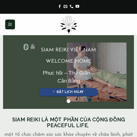
Skip
to
content
SIAM REIKI VIỆT NAM
WELCOME HOME
Phục hồi – Thư Giãn –
Cân Bằng
ĐẶT LỊCH NGAY
SIAM REIKI LÀ MỘT PHẦN CỦA CỘNG ĐỒNG
PEACEFUL LIFE,
một tổ chức chăm sóc sức khỏe chuyên về chữa lành, phát