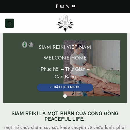
Skip
to
content
SIAM REIKI VIỆT NAM
WELCOME HOME
Phục hồi – Thư Giãn –
Cân Bằng
ĐẶT LỊCH NGAY
SIAM REIKI LÀ MỘT PHẦN CỦA CỘNG ĐỒNG
PEACEFUL LIFE,
một tổ chức chăm sóc sức khỏe chuyên về chữa lành, phát