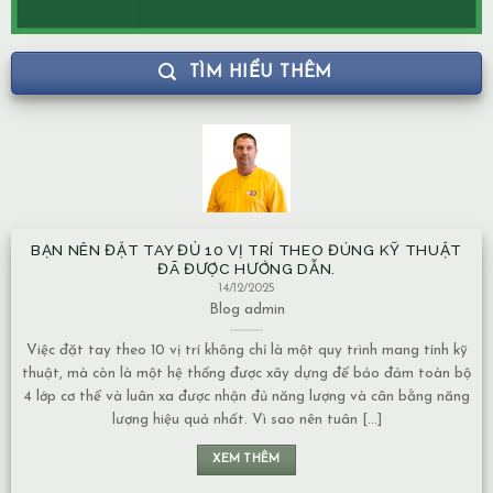
TÌM HIỂU THÊM
BẠN NÊN ĐẶT TAY ĐỦ 10 VỊ TRÍ THEO ĐÚNG KỸ THUẬT
ĐÃ ĐƯỢC HƯỚNG DẪN.
14/12/2025
Blog
admin
Việc đặt tay theo 10 vị trí không chỉ là một quy trình mang tính kỹ
thuật, mà còn là một hệ thống được xây dựng để bảo đảm toàn bộ
4 lớp cơ thể và luân xa được nhận đủ năng lượng và cân bằng năng
lượng hiệu quả nhất. Vì sao nên tuân [...]
XEM THÊM