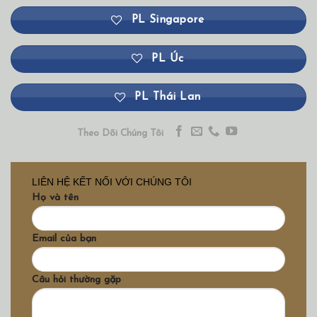
PL Singapore
PL Úc
PL Thái Lan
Theo Dõi Chúng Tôi
LIÊN HỆ KẾT NỐI VỚI CHÚNG TÔI
Họ và tên
Email của bạn
Câu hỏi thường gặp