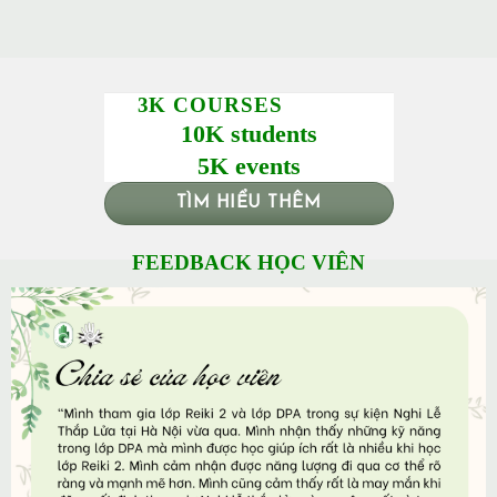
3K COURSES
10K students
5K events
TÌM HIỂU THÊM
FEEDBACK HỌC VIÊN