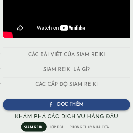
CÁC BÀI VIẾT CỦA SIAM REIKI
SIAM REIKI LÀ GÌ?
CÁC CẤP ĐỘ SIAM REIKI
ĐỌC THÊM
KHÁM PHÁ CÁC DỊCH VỤ HÀNG ĐẦU
SIAM REIKI
LỚP DPA
PHONG THỦY NHÀ CỬA