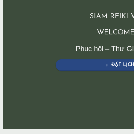
SIAM REIKI
WELCOME
Phục hồi – Thư G
ĐẶT LỊC