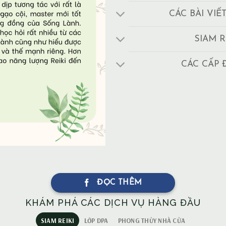
CÁC BÀI VIẾ
SIAM R
CÁC CẤP 
ĐỌC THÊM
KHÁM PHÁ CÁC DỊCH VỤ HÀNG ĐẦU
SIAM REIKI
LỚP DPA
PHONG THỦY NHÀ CỬA