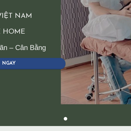
 VIỆT NAM
 HOME
iãn – Cân Bằng
H NGAY