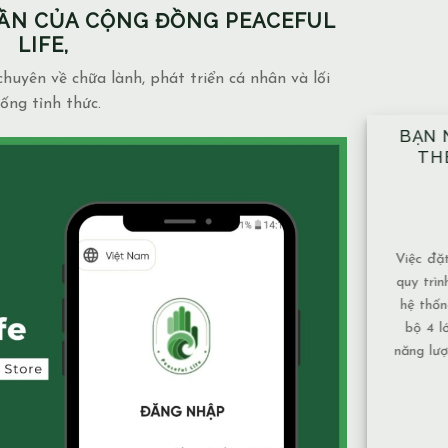
PHẦN CỦA CỘNG ĐỒNG PEACEFUL
LIFE,
huyên về chữa lành, phát triển cá nhân và lối
ống tỉnh thức.
BẠN NÊN ĐẶT TAY ĐỦ 10 VỊ TRÍ
NH
THEO ĐÚNG KỸ THUẬT ĐÃ
NGẦ
ĐƯỢC HƯỚNG DẪN.
MẶ
14/12/2025
Blog
admin
Việc đặt tay theo 10 vị trí không chỉ là một
Mạch n
quy trình mang tính kỹ thuật, mà còn là một
và mức
hệ thống được xây dựng để bảo đảm toàn
phụ thu
bộ 4 lớp cơ thể và luân xa được nhận đủ
Nước 
năng lượng và cân bằng năng lượng hiệu quả
chảy, 
nhất. Vì sao nên tuân [...]
tục nên
XEM THÊM