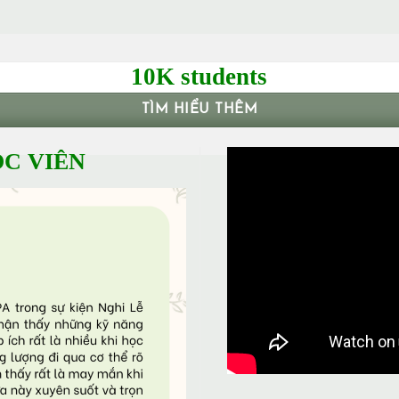
10K students
TÌM HIỂU THÊM
C VIÊN