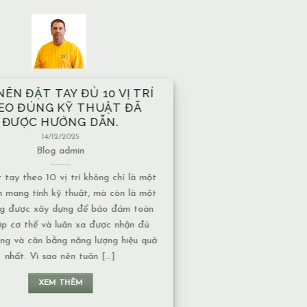
À XÂY TRÊN MẠCH NƯỚC
M CÓ ẢNH HƯỞNG GÌ VỀ
T NĂNG LƯỢNG KHÔNG?
13/12/2025
Blog
admin
ước ngầm có nhiều dạng khác nhau,
 độ ảnh hưởng về năng lượng cũng
ộc vào tính chất của nguồn nước: 1.
chảy hay nước đọng – Nếu là nước
năng lượng thường chuyển động liên
 không tạo ra ứ đọng. – Nếu là nước
đọng, lâu [...]
XEM THÊM