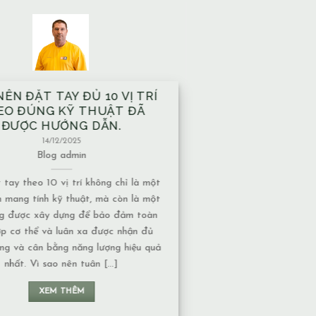
À XÂY TRÊN MẠCH NƯỚC
ẦM CÓ ẢNH HƯỞNG GÌ VỀ
T NĂNG LƯỢNG KHÔNG?
13/12/2025
Blog
admin
nước ngầm có nhiều dạng khác nhau,
c độ ảnh hưởng về năng lượng cũng
uộc vào tính chất của nguồn nước: 1.
 chảy hay nước đọng – Nếu là nước
 năng lượng thường chuyển động liên
n không tạo ra ứ đọng. – Nếu là nước
đọng, lâu [...]
XEM THÊM