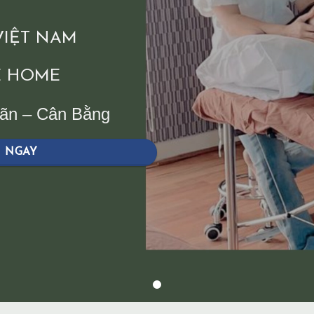
 VIỆT NAM
 HOME
iãn – Cân Bằng
H NGAY