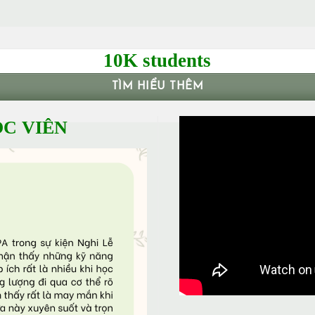
10K students
TÌM HIỂU THÊM
C VIÊN