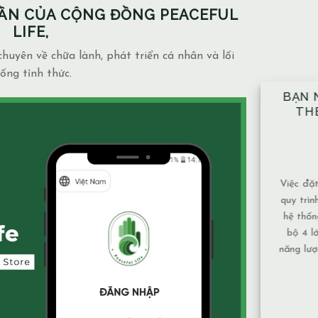
PHẦN CỦA CỘNG ĐỒNG PEACEFUL
LIFE,
huyên về chữa lành, phát triển cá nhân và lối
ống tỉnh thức.
BẠN NÊN ĐẶT TAY ĐỦ 10 VỊ TRÍ
NH
THEO ĐÚNG KỸ THUẬT ĐÃ
NG
ĐƯỢC HƯỚNG DẪN.
MẶ
14/12/2025
Blog
admin
Việc đặt tay theo 10 vị trí không chỉ là một
Mạch 
quy trình mang tính kỹ thuật, mà còn là một
và mứ
hệ thống được xây dựng để bảo đảm toàn
phụ th
bộ 4 lớp cơ thể và luân xa được nhận đủ
Nước
năng lượng và cân bằng năng lượng hiệu quả
chảy,
nhất. Vì sao nên tuân [...]
tục nê
XEM THÊM