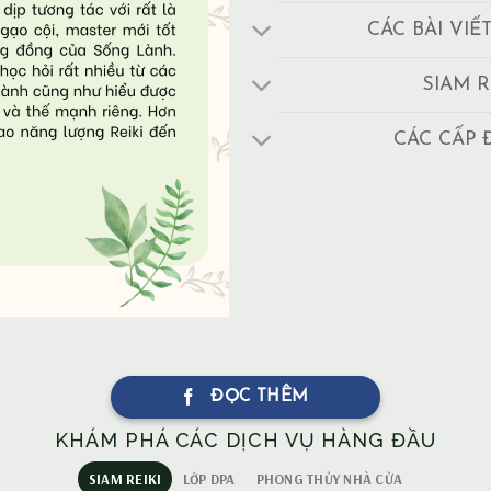
CÁC BÀI VIẾ
SIAM R
CÁC CẤP 
ĐỌC THÊM
KHÁM PHÁ CÁC DỊCH VỤ HÀNG ĐẦU
SIAM REIKI
LỚP DPA
PHONG THỦY NHÀ CỬA