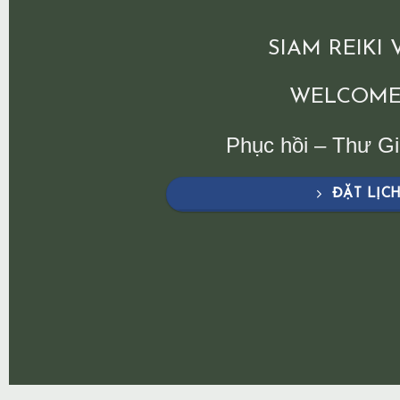
SIAM REIKI
WELCOME
Phục hồi – Thư G
ĐẶT LỊC