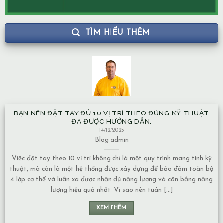
TÌM HIỂU THÊM
BẠN NÊN ĐẶT TAY ĐỦ 10 VỊ TRÍ THEO ĐÚNG KỸ THUẬT
NH
ĐÃ ĐƯỢC HƯỚNG DẪN.
14/12/2025
Blog
admin
Việc đặt tay theo 10 vị trí không chỉ là một quy trình mang tính kỹ
Mạc
huật, mà còn là một hệ thống được xây dựng để bảo đảm toàn bộ
về
 lớp cơ thể và luân xa được nhận đủ năng lượng và cân bằng năng
Nướ
lượng hiệu quả nhất. Vì sao nên tuân [...]
chuy
XEM THÊM