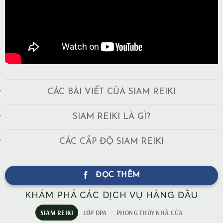
CÁC BÀI VIẾT CỦA SIAM REIKI
SIAM REIKI LÀ GÌ?
CÁC CẤP ĐỘ SIAM REIKI
ĐỌC THÊM
KHÁM PHÁ CÁC DỊCH VỤ HÀNG ĐẦU
SIAM REIKI
LỚP DPA
PHONG THỦY NHÀ CỬA