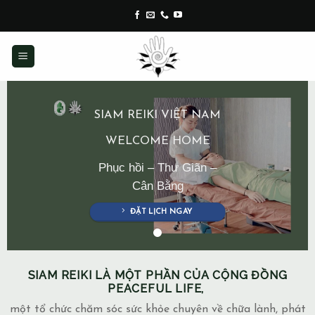
Skip
to
content
SIAM REIKI VIỆT NAM
WELCOME HOME
Phục hồi – Thư Giãn –
Cân Bằng
ĐẶT LỊCH NGAY
SIAM REIKI LÀ MỘT PHẦN CỦA CỘNG ĐỒNG
PEACEFUL LIFE,
một tổ chức chăm sóc sức khỏe chuyên về chữa lành, phát