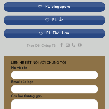
PL Singapore
PL Úc
PL Thái Lan
Theo Dõi Chúng Tôi
LIÊN HỆ KẾT NỐI VỚI CHÚNG TÔI
Họ và tên
Email của bạn
Câu hỏi thường gặp