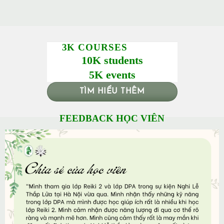
3K COURSES
10K students
5K events
TÌM HIỂU THÊM
FEEDBACK HỌC VIÊN