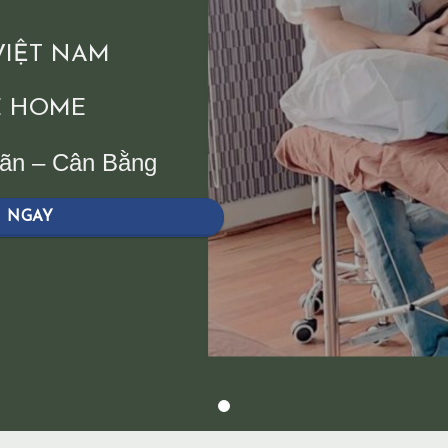
 VIỆT NAM
 HOME
iãn – Cân Bằng
H NGAY