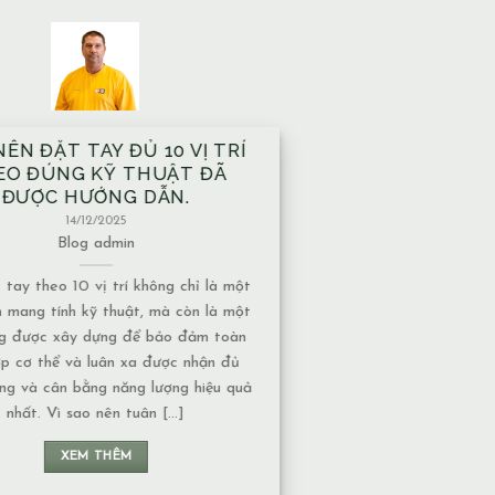
À XÂY TRÊN MẠCH NƯỚC
M CÓ ẢNH HƯỞNG GÌ VỀ
T NĂNG LƯỢNG KHÔNG?
13/12/2025
Blog
admin
ước ngầm có nhiều dạng khác nhau,
c độ ảnh hưởng về năng lượng cũng
uộc vào tính chất của nguồn nước: 1.
chảy hay nước đọng – Nếu là nước
năng lượng thường chuyển động liên
 không tạo ra ứ đọng. – Nếu là nước
đọng, lâu [...]
XEM THÊM