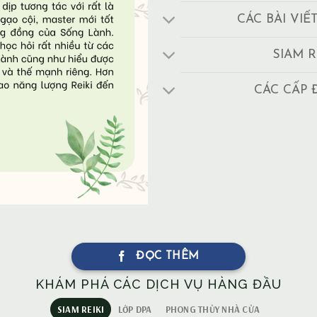
CÁC BÀI VIẾ
SIAM R
CÁC CẤP 
ĐỌC THÊM
KHÁM PHÁ CÁC DỊCH VỤ HÀNG ĐẦU
SIAM REIKI
LỚP DPA
PHONG THỦY NHÀ CỬA