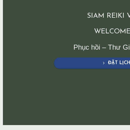
SIAM REIKI
WELCOME
Phục hồi – Thư G
ĐẶT LỊC