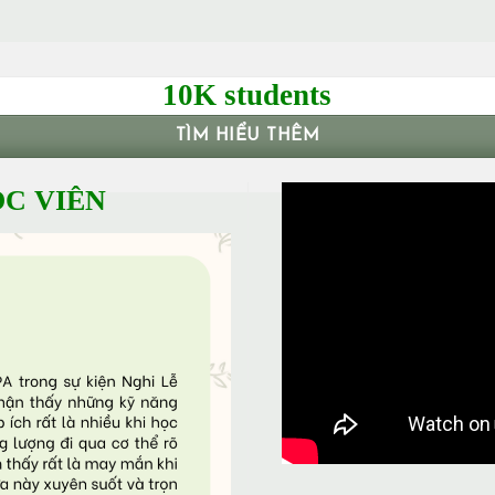
10K students
TÌM HIỂU THÊM
C VIÊN