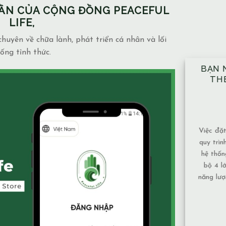
PHẦN CỦA CỘNG ĐỒNG PEACEFUL
LIFE,
huyên về chữa lành, phát triển cá nhân và lối
ống tỉnh thức.
BẠN NÊN ĐẶT TAY ĐỦ 10 VỊ TRÍ
NH
THEO ĐÚNG KỸ THUẬT ĐÃ
NGẦ
ĐƯỢC HƯỚNG DẪN.
MẶ
14/12/2025
Blog
admin
Việc đặt tay theo 10 vị trí không chỉ là một
Mạch n
quy trình mang tính kỹ thuật, mà còn là một
và mứ
hệ thống được xây dựng để bảo đảm toàn
phụ th
bộ 4 lớp cơ thể và luân xa được nhận đủ
Nước 
năng lượng và cân bằng năng lượng hiệu quả
chảy, 
nhất. Vì sao nên tuân [...]
tục nên
XEM THÊM