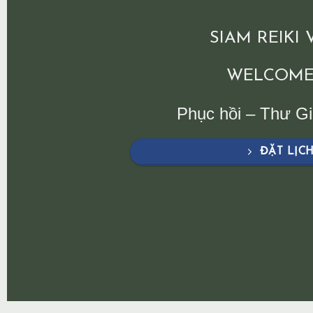
SIAM REIKI
WELCOME
Phục hồi – Thư G
ĐẶT LỊC