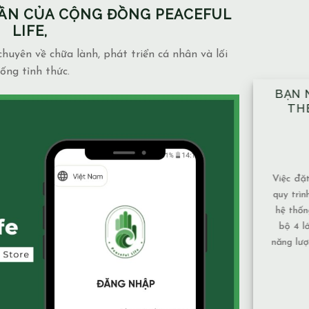
PHẦN CỦA CỘNG ĐỒNG PEACEFUL
LIFE,
huyên về chữa lành, phát triển cá nhân và lối
ống tỉnh thức.
BẠN NÊN ĐẶT TAY ĐỦ
THEO ĐÚNG KỸ 
ĐƯỢC HƯỚNG
14/12/2025
Blog
admin
Việc đặt tay theo 10 vị trí 
quy trình mang tính kỹ thuậ
hệ thống được xây dựng đ
bộ 4 lớp cơ thể và luân x
năng lượng và cân bằng năn
nhất. Vì sao nên tuâ
XEM THÊM