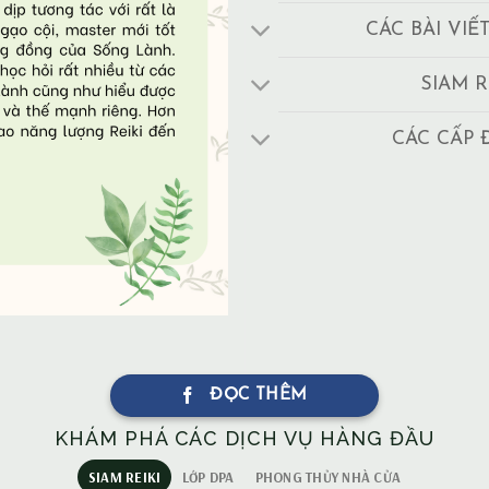
CÁC BÀI VIẾ
SIAM R
CÁC CẤP 
ĐỌC THÊM
KHÁM PHÁ CÁC DỊCH VỤ HÀNG ĐẦU
SIAM REIKI
LỚP DPA
PHONG THỦY NHÀ CỬA