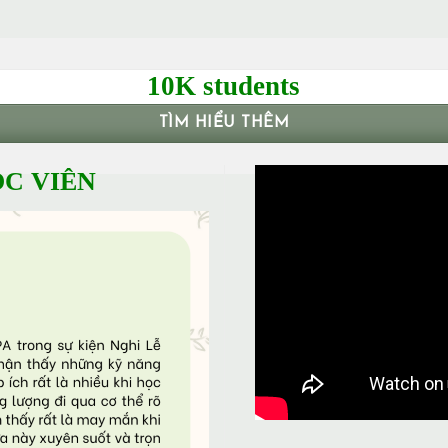
10K students
TÌM HIỂU THÊM
C VIÊN