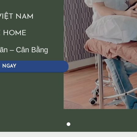
 VIỆT NAM
 HOME
iãn – Cân Bằng
H NGAY