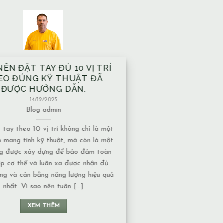
 10 VỊ TRÍ
NHÀ XÂY TRÊN MẠCH NƯỚC
THUẬT ĐÃ
NGẦM CÓ ẢNH HƯỞNG GÌ VỀ
 DẪN.
MẶT NĂNG LƯỢNG KHÔNG?
13/12/2025
Blog
admin
không chỉ là một
Mạch nước ngầm có nhiều dạng khác nhau,
t, mà còn là một
và mức độ ảnh hưởng về năng lượng cũng
ể bảo đảm toàn
phụ thuộc vào tính chất của nguồn nước: 1.
a được nhận đủ
Nước chảy hay nước đọng – Nếu là nước
g lượng hiệu quả
chảy, năng lượng thường chuyển động liên
n [...]
tục nên không tạo ra ứ đọng. – Nếu là nước
đọng, lâu [...]
XEM THÊM