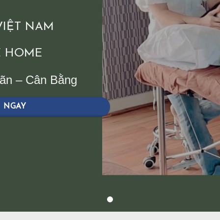
 VIỆT NAM
 HOME
iãn – Cân Bằng
H NGAY