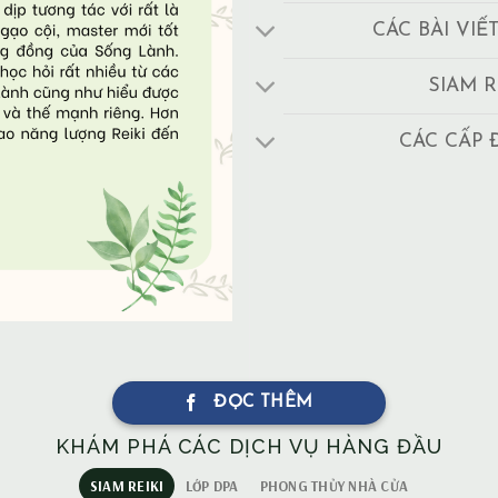
CÁC BÀI VIẾ
SIAM R
CÁC CẤP 
ĐỌC THÊM
KHÁM PHÁ CÁC DỊCH VỤ HÀNG ĐẦU
SIAM REIKI
LỚP DPA
PHONG THỦY NHÀ CỬA