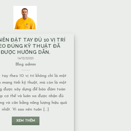
À XÂY TRÊN MẠCH NƯỚC
ẦM CÓ ẢNH HƯỞNG GÌ VỀ
T NĂNG LƯỢNG KHÔNG?
13/12/2025
Blog
admin
nước ngầm có nhiều dạng khác nhau,
c độ ảnh hưởng về năng lượng cũng
uộc vào tính chất của nguồn nước: 1.
chảy hay nước đọng – Nếu là nước
 năng lượng thường chuyển động liên
n không tạo ra ứ đọng. – Nếu là nước
đọng, lâu [...]
XEM THÊM