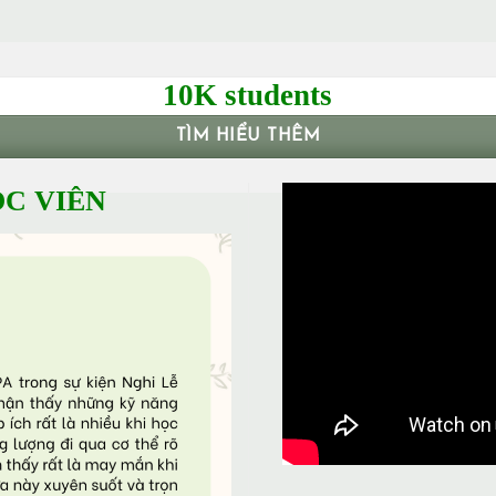
10K students
TÌM HIỂU THÊM
C VIÊN