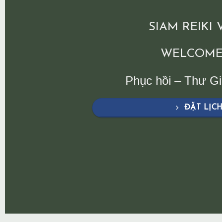
SIAM REIKI
WELCOME
Phục hồi – Thư G
ĐẶT LỊC