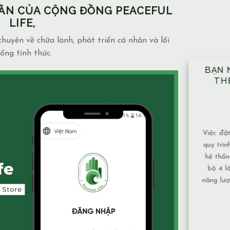
PHẦN CỦA CỘNG ĐỒNG PEACEFUL
LIFE,
huyên về chữa lành, phát triển cá nhân và lối
ống tỉnh thức.
BẠN NÊN ĐẶT TAY ĐỦ 10 VỊ TRÍ
NH
THEO ĐÚNG KỸ THUẬT ĐÃ
NG
ĐƯỢC HƯỚNG DẪN.
MẶ
14/12/2025
Blog
admin
Việc đặt tay theo 10 vị trí không chỉ là một
Mạch 
quy trình mang tính kỹ thuật, mà còn là một
và mứ
hệ thống được xây dựng để bảo đảm toàn
phụ th
bộ 4 lớp cơ thể và luân xa được nhận đủ
Nước 
năng lượng và cân bằng năng lượng hiệu quả
chảy,
nhất. Vì sao nên tuân [...]
tục nê
XEM THÊM