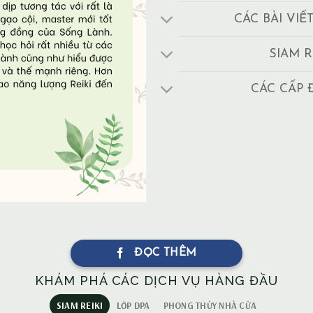
CÁC BÀI VIẾ
SIAM R
CÁC CẤP 
ĐỌC THÊM
KHÁM PHÁ CÁC DỊCH VỤ HÀNG ĐẦU
SIAM REIKI
LỚP DPA
PHONG THỦY NHÀ CỬA