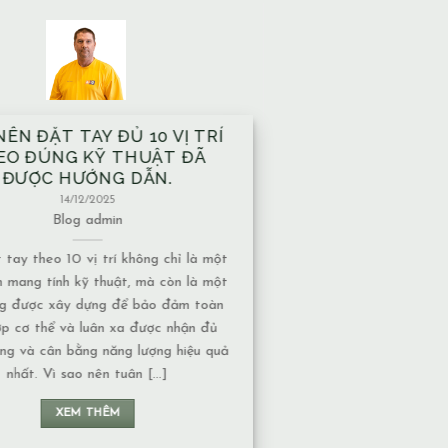
À XÂY TRÊN MẠCH NƯỚC
ẦM CÓ ẢNH HƯỞNG GÌ VỀ
T NĂNG LƯỢNG KHÔNG?
13/12/2025
Blog
admin
nước ngầm có nhiều dạng khác nhau,
c độ ảnh hưởng về năng lượng cũng
uộc vào tính chất của nguồn nước: 1.
 chảy hay nước đọng – Nếu là nước
 năng lượng thường chuyển động liên
n không tạo ra ứ đọng. – Nếu là nước
đọng, lâu [...]
XEM THÊM