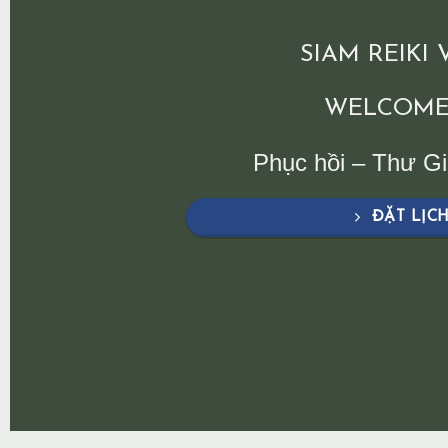
SIAM REIKI
WELCOME
Phục hồi – Thư G
ĐẶT LỊC