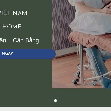
 VIỆT NAM
 HOME
iãn – Cân Bằng
H NGAY