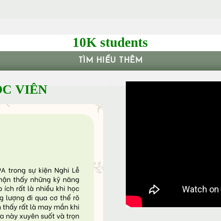
10K students
TÌM HIỂU THÊM
C VIÊN