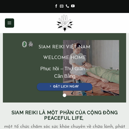
Skip
to
content
SIAM REIKI VIỆT NAM
WELCOME HOME
Phục hồi – Thư Giãn –
Cân Bằng
ĐẶT LỊCH NGAY
SIAM REIKI LÀ MỘT PHẦN CỦA CỘNG ĐỒNG
PEACEFUL LIFE,
một tổ chức chăm sóc sức khỏe chuyên về chữa lành, phát