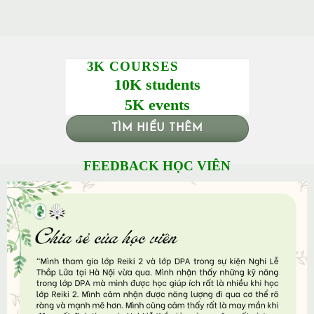
3K COURSES
10K students
5K events
TÌM HIỂU THÊM
FEEDBACK HỌC VIÊN