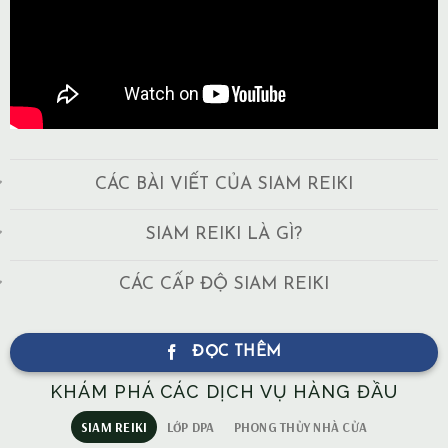
CÁC BÀI VIẾT CỦA SIAM REIKI
SIAM REIKI LÀ GÌ?
CÁC CẤP ĐỘ SIAM REIKI
ĐỌC THÊM
KHÁM PHÁ CÁC DỊCH VỤ HÀNG ĐẦU
SIAM REIKI
LỚP DPA
PHONG THỦY NHÀ CỬA