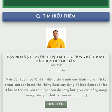
TÌM HIỂU THÊM
BẠN NÊN ĐẶT TAY ĐỦ 10 VỊ TRÍ THEO ĐÚNG KỸ THUẬT
ĐÃ ĐƯỢC HƯỚNG DẪN.
14/12/2025
Blog
admin
Việc đặt tay theo 10 vị trí không chỉ là một quy trình mang tính kỹ
thuật, mà còn là một hệ thống được xây dựng để bảo đảm toàn bộ
4 lớp cơ thể và luân xa được nhận đủ năng lượng và cân bằng năng
lượng hiệu quả nhất. Vì sao nên tuân [...]
XEM THÊM