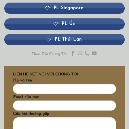
PL Singapore
PL Úc
PL Thái Lan
Theo Dõi Chúng Tôi
LIÊN HỆ KẾT NỐI VỚI CHÚNG TÔI
Họ và tên
Email của bạn
Câu hỏi thường gặp