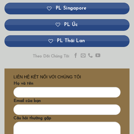
PL Singapore
PL Úc
PL Thái Lan
Theo Dõi Chúng Tôi
LIÊN HỆ KẾT NỐI VỚI CHÚNG TÔI
Họ và tên
Email của bạn
Câu hỏi thường gặp