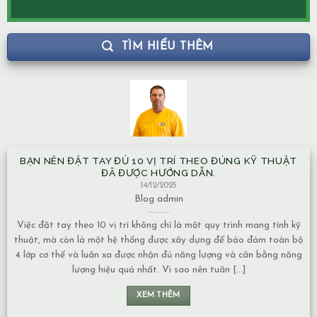
TÌM HIỂU THÊM
BẠN NÊN ĐẶT TAY ĐỦ 10 VỊ TRÍ THEO ĐÚNG KỸ THUẬT
ĐÃ ĐƯỢC HƯỚNG DẪN.
14/12/2025
Blog
admin
Việc đặt tay theo 10 vị trí không chỉ là một quy trình mang tính kỹ
thuật, mà còn là một hệ thống được xây dựng để bảo đảm toàn bộ
4 lớp cơ thể và luân xa được nhận đủ năng lượng và cân bằng năng
lượng hiệu quả nhất. Vì sao nên tuân [...]
XEM THÊM