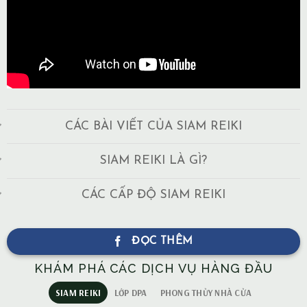
CÁC BÀI VIẾT CỦA SIAM REIKI
SIAM REIKI LÀ GÌ?
CÁC CẤP ĐỘ SIAM REIKI
ĐỌC THÊM
KHÁM PHÁ CÁC DỊCH VỤ HÀNG ĐẦU
SIAM REIKI
LỚP DPA
PHONG THỦY NHÀ CỬA