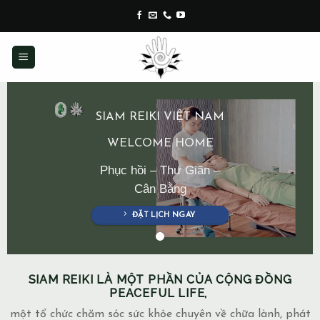
Skip
to
content
SIAM REIKI VIỆT NAM
WELCOME HOME
Phục hồi – Thư Giãn –
Cân Bằng
ĐẶT LỊCH NGAY
SIAM REIKI LÀ MỘT PHẦN CỦA CỘNG ĐỒNG
PEACEFUL LIFE,
một tổ chức chăm sóc sức khỏe chuyên về chữa lành, phát