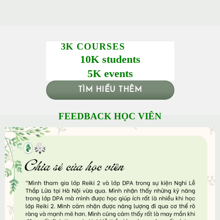
3K COURSES
10K students
5K events
TÌM HIỂU THÊM
FEEDBACK HỌC VIÊN