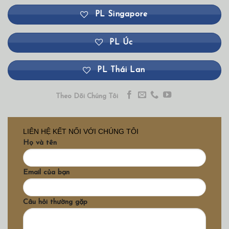
PL Singapore
PL Úc
PL Thái Lan
Theo Dõi Chúng Tôi
LIÊN HỆ KẾT NỐI VỚI CHÚNG TÔI
Họ và tên
Email của bạn
Câu hỏi thường gặp