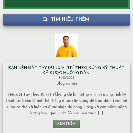
TÌM HIỂU THÊM
BẠN NÊN ĐẶT TAY ĐỦ 10 VỊ TRÍ THEO ĐÚNG KỸ THUẬT
ĐÃ ĐƯỢC HƯỚNG DẪN.
14/12/2025
Blog
admin
Việc đặt tay theo 10 vị trí không chỉ là một quy trình mang tính kỹ
thuật, mà còn là một hệ thống được xây dựng để bảo đảm toàn bộ
4 lớp cơ thể và luân xa được nhận đủ năng lượng và cân bằng năng
lượng hiệu quả nhất. Vì sao nên tuân [...]
XEM THÊM