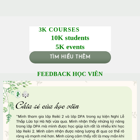
3K COURSES
10K students
5K events
TÌM HIỂU THÊM
FEEDBACK HỌC VIÊN