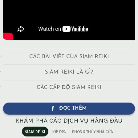
CÁC BÀI VIẾT CỦA SIAM REIKI
SIAM REIKI LÀ GÌ?
CÁC CẤP ĐỘ SIAM REIKI
ĐỌC THÊM
KHÁM PHÁ CÁC DỊCH VỤ HÀNG ĐẦU
SIAM REIKI
LỚP DPA
PHONG THỦY NHÀ CỬA