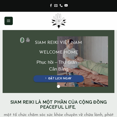
Skip
to
content
SIAM REIKI VIỆT NAM
WELCOME HOME
Phục hồi – Thư Giãn –
Cân Bằng
ĐẶT LỊCH NGAY
SIAM REIKI LÀ MỘT PHẦN CỦA CỘNG ĐỒNG
PEACEFUL LIFE,
một tổ chức chăm sóc sức khỏe chuyên về chữa lành, phát