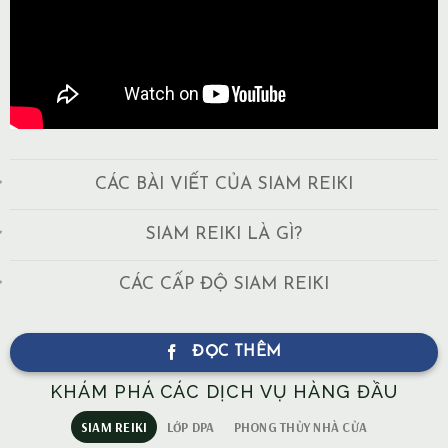
CÁC BÀI VIẾT CỦA SIAM REIKI
SIAM REIKI LÀ GÌ?
CÁC CẤP ĐỘ SIAM REIKI
ĐỌC THÊM
KHÁM PHÁ CÁC DỊCH VỤ HÀNG ĐẦU
SIAM REIKI
LỚP DPA
PHONG THỦY NHÀ CỬA