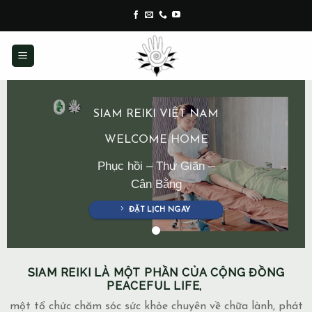
Skip
to
content
SIAM REIKI VIỆT NAM
WELCOME HOME
Phục hồi – Thư Giãn –
Cân Bằng
ĐẶT LỊCH NGAY
SIAM REIKI LÀ MỘT PHẦN CỦA CỘNG ĐỒNG
PEACEFUL LIFE,
một tổ chức chăm sóc sức khỏe chuyên về chữa lành, phát