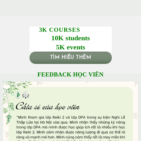
3K COURSES
10K students
5K events
TÌM HIỂU THÊM
FEEDBACK HỌC VIÊN