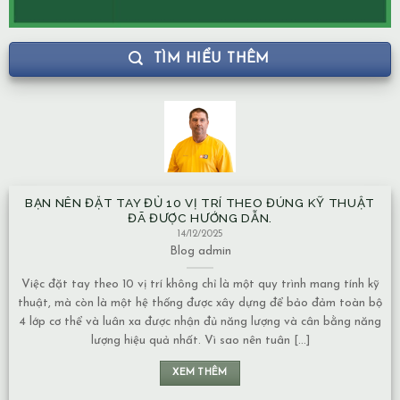
TÌM HIỂU THÊM
BẠN NÊN ĐẶT TAY ĐỦ 10 VỊ TRÍ THEO ĐÚNG KỸ THUẬT
ĐÃ ĐƯỢC HƯỚNG DẪN.
14/12/2025
Blog
admin
Việc đặt tay theo 10 vị trí không chỉ là một quy trình mang tính kỹ
thuật, mà còn là một hệ thống được xây dựng để bảo đảm toàn bộ
4 lớp cơ thể và luân xa được nhận đủ năng lượng và cân bằng năng
lượng hiệu quả nhất. Vì sao nên tuân [...]
XEM THÊM