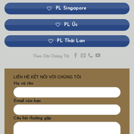
PL Singapore
PL Úc
PL Thái Lan
Theo Dõi Chúng Tôi
LIÊN HỆ KẾT NỐI VỚI CHÚNG TÔI
Họ và tên
Email của bạn
Câu hỏi thường gặp