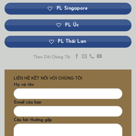
PL Singapore
PL Úc
PL Thái Lan
Theo Dõi Chúng Tôi
LIÊN HỆ KẾT NỐI VỚI CHÚNG TÔI
Họ và tên
Email của bạn
Câu hỏi thường gặp