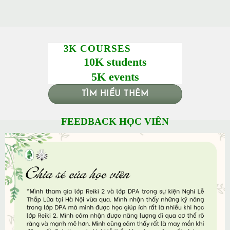
3K COURSES
10K students
5K events
TÌM HIỂU THÊM
FEEDBACK HỌC VIÊN