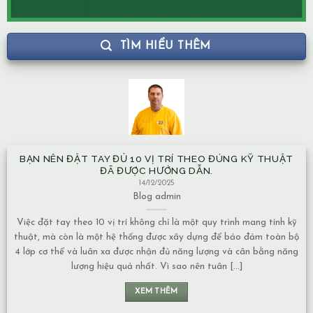
TÌM HIỂU THÊM
BẠN NÊN ĐẶT TAY ĐỦ 10 VỊ TRÍ THEO ĐÚNG KỸ THUẬT
ĐÃ ĐƯỢC HƯỚNG DẪN.
14/12/2025
Blog
admin
Việc đặt tay theo 10 vị trí không chỉ là một quy trình mang tính kỹ
thuật, mà còn là một hệ thống được xây dựng để bảo đảm toàn bộ
4 lớp cơ thể và luân xa được nhận đủ năng lượng và cân bằng năng
lượng hiệu quả nhất. Vì sao nên tuân [...]
c
XEM THÊM