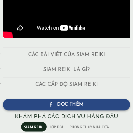
CÁC BÀI VIẾT CỦA SIAM REIKI
SIAM REIKI LÀ GÌ?
CÁC CẤP ĐỘ SIAM REIKI
ĐỌC THÊM
KHÁM PHÁ CÁC DỊCH VỤ HÀNG ĐẦU
SIAM REIKI
LỚP DPA
PHONG THỦY NHÀ CỬA