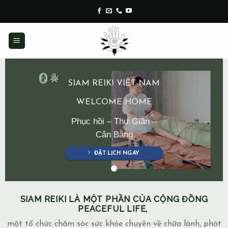
Skip
to
content
SIAM REIKI VIỆT NAM
WELCOME HOME
Phục hồi – Thư Giãn –
Cân Bằng
ĐẶT LỊCH NGAY
SIAM REIKI LÀ MỘT PHẦN CỦA CỘNG ĐỒNG
PEACEFUL LIFE,
một tổ chức chăm sóc sức khỏe chuyên về chữa lành, phát