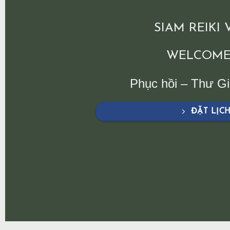
SIAM REIKI
WELCOME
Phục hồi – Thư G
ĐẶT LỊC