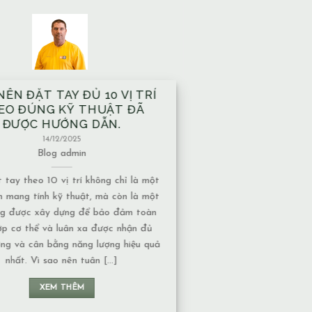
À XÂY TRÊN MẠCH NƯỚC
ẦM CÓ ẢNH HƯỞNG GÌ VỀ
T NĂNG LƯỢNG KHÔNG?
13/12/2025
Blog
admin
ước ngầm có nhiều dạng khác nhau,
c độ ảnh hưởng về năng lượng cũng
uộc vào tính chất của nguồn nước: 1.
chảy hay nước đọng – Nếu là nước
 năng lượng thường chuyển động liên
 không tạo ra ứ đọng. – Nếu là nước
đọng, lâu [...]
XEM THÊM