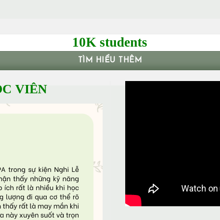
10K students
TÌM HIỂU THÊM
C VIÊN