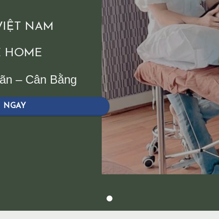
 VIỆT NAM
 HOME
iãn – Cân Bằng
H NGAY