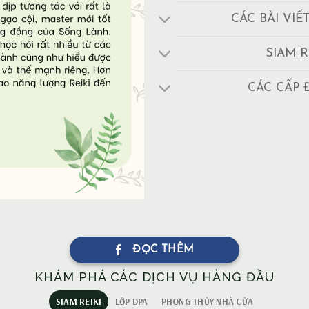
CÁC BÀI VIẾ
SIAM R
CÁC CẤP 
ĐỌC THÊM
KHÁM PHÁ CÁC DỊCH VỤ HÀNG ĐẦU
SIAM REIKI
LỚP DPA
PHONG THỦY NHÀ CỬA