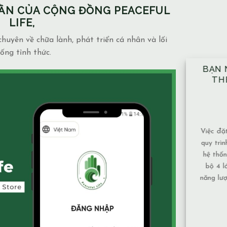
PHẦN CỦA CỘNG ĐỒNG PEACEFUL
LIFE,
huyên về chữa lành, phát triển cá nhân và lối
ống tỉnh thức.
BẠN NÊN ĐẶT TAY ĐỦ 10 VỊ TRÍ
NH
THEO ĐÚNG KỸ THUẬT ĐÃ
NG
ĐƯỢC HƯỚNG DẪN.
MẶ
14/12/2025
Blog
admin
Việc đặt tay theo 10 vị trí không chỉ là một
Mạch n
quy trình mang tính kỹ thuật, mà còn là một
và mứ
hệ thống được xây dựng để bảo đảm toàn
phụ th
bộ 4 lớp cơ thể và luân xa được nhận đủ
Nước 
năng lượng và cân bằng năng lượng hiệu quả
chảy,
nhất. Vì sao nên tuân [...]
tục nên
XEM THÊM