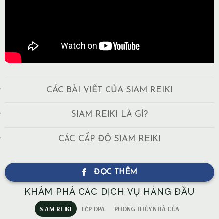
CÁC BÀI VIẾT CỦA SIAM REIKI
SIAM REIKI LÀ GÌ?
CÁC CẤP ĐỘ SIAM REIKI
ĐỌC THÊM
KHÁM PHÁ CÁC DỊCH VỤ HÀNG ĐẦU
SIAM REIKI
LỚP DPA
PHONG THỦY NHÀ CỬA