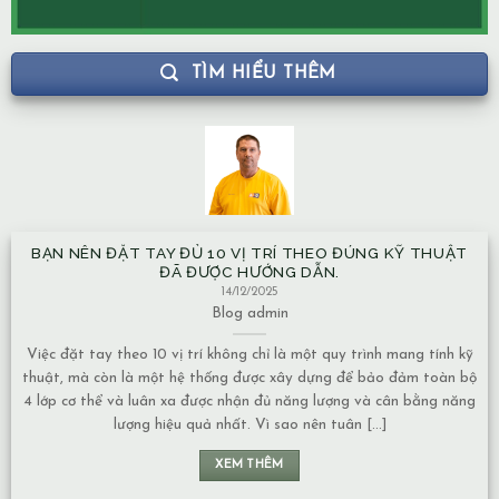
TÌM HIỂU THÊM
BẠN NÊN ĐẶT TAY ĐỦ 10 VỊ TRÍ THEO ĐÚNG KỸ THUẬT
ĐÃ ĐƯỢC HƯỚNG DẪN.
14/12/2025
Blog
admin
Việc đặt tay theo 10 vị trí không chỉ là một quy trình mang tính kỹ
thuật, mà còn là một hệ thống được xây dựng để bảo đảm toàn bộ
4 lớp cơ thể và luân xa được nhận đủ năng lượng và cân bằng năng
lượng hiệu quả nhất. Vì sao nên tuân [...]
XEM THÊM