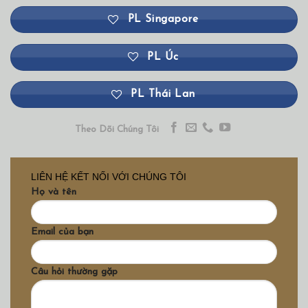
PL Singapore
PL Úc
PL Thái Lan
Theo Dõi Chúng Tôi
LIÊN HỆ KẾT NỐI VỚI CHÚNG TÔI
Họ và tên
Email của bạn
Câu hỏi thường gặp