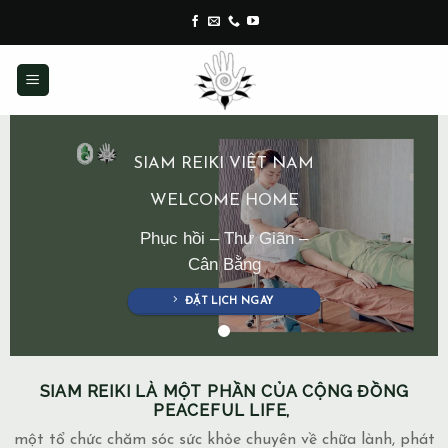
Skip
to
content
SIAM REIKI VIỆT NAM
WELCOME HOME
Phục hồi – Thư Giãn –
Cân Bằng
ĐẶT LỊCH NGAY
SIAM REIKI LÀ MỘT PHẦN CỦA CỘNG ĐỒNG
PEACEFUL LIFE,
một tổ chức chăm sóc sức khỏe chuyên về chữa lành, phát