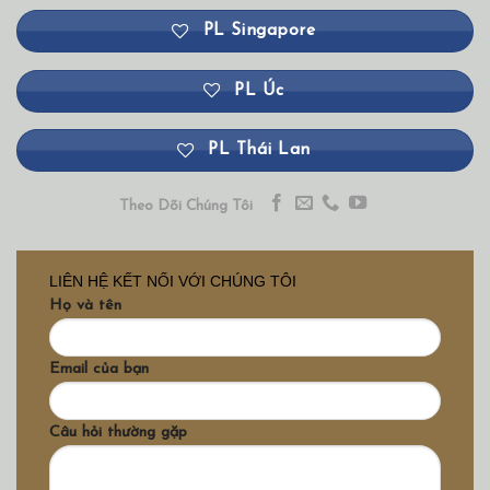
PL Singapore
PL Úc
PL Thái Lan
Theo Dõi Chúng Tôi
LIÊN HỆ KẾT NỐI VỚI CHÚNG TÔI
Họ và tên
Email của bạn
Câu hỏi thường gặp