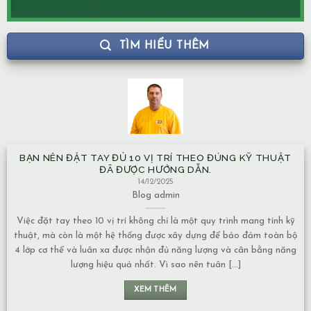
TÌM HIỂU THÊM
BẠN NÊN ĐẶT TAY ĐỦ 10 VỊ TRÍ THEO ĐÚNG KỸ THUẬT
ĐÃ ĐƯỢC HƯỚNG DẪN.
14/12/2025
Blog
admin
Việc đặt tay theo 10 vị trí không chỉ là một quy trình mang tính kỹ
thuật, mà còn là một hệ thống được xây dựng để bảo đảm toàn bộ
4 lớp cơ thể và luân xa được nhận đủ năng lượng và cân bằng năng
lượng hiệu quả nhất. Vì sao nên tuân [...]
XEM THÊM