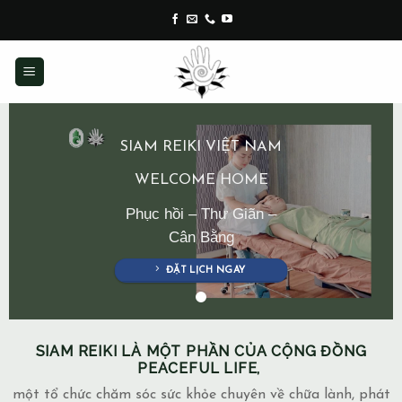
Skip
to
content
SIAM REIKI VIỆT NAM
WELCOME HOME
Phục hồi – Thư Giãn –
Cân Bằng
ĐẶT LỊCH NGAY
SIAM REIKI LÀ MỘT PHẦN CỦA CỘNG ĐỒNG
PEACEFUL LIFE,
một tổ chức chăm sóc sức khỏe chuyên về chữa lành, phát