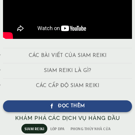
CÁC BÀI VIẾT CỦA SIAM REIKI
SIAM REIKI LÀ GÌ?
CÁC CẤP ĐỘ SIAM REIKI
ĐỌC THÊM
KHÁM PHÁ CÁC DỊCH VỤ HÀNG ĐẦU
SIAM REIKI
LỚP DPA
PHONG THỦY NHÀ CỬA