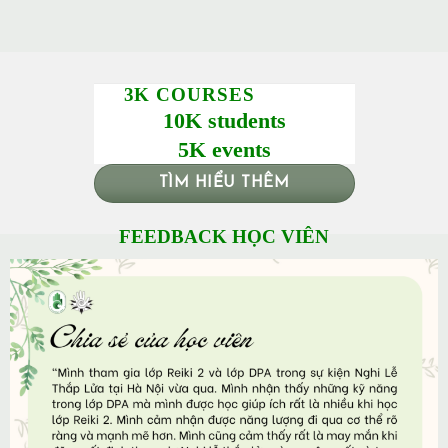
3K COURSES
10K students
5K events
TÌM HIỂU THÊM
FEEDBACK HỌC VIÊN