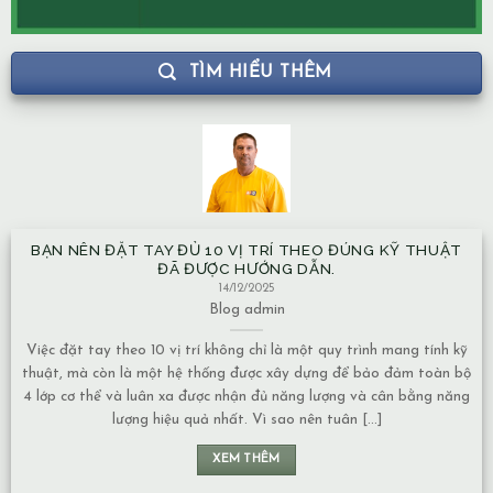
TÌM HIỂU THÊM
BẠN NÊN ĐẶT TAY ĐỦ 10 VỊ TRÍ THEO ĐÚNG KỸ THUẬT
ĐÃ ĐƯỢC HƯỚNG DẪN.
14/12/2025
Blog
admin
Việc đặt tay theo 10 vị trí không chỉ là một quy trình mang tính kỹ
thuật, mà còn là một hệ thống được xây dựng để bảo đảm toàn bộ
4 lớp cơ thể và luân xa được nhận đủ năng lượng và cân bằng năng
lượng hiệu quả nhất. Vì sao nên tuân [...]
XEM THÊM