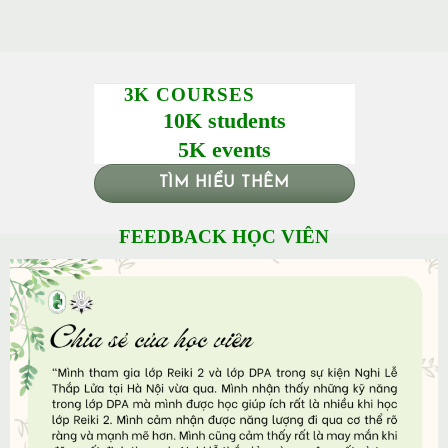
3K COURSES
10K students
5K events
TÌM HIỂU THÊM
FEEDBACK HỌC VIÊN