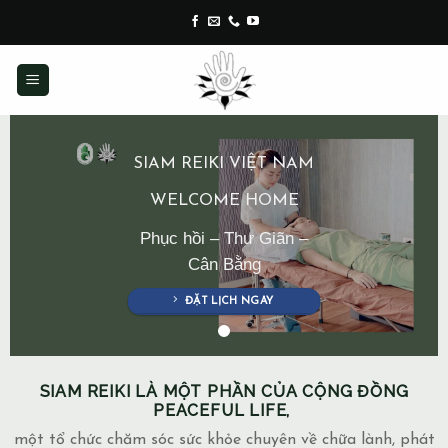
Skip
to
content
SIAM REIKI VIỆT NAM
WELCOME HOME
Phục hồi – Thư Giãn –
Cân Bằng
ĐẶT LỊCH NGAY
SIAM REIKI LÀ MỘT PHẦN CỦA CỘNG ĐỒNG
PEACEFUL LIFE,
một tổ chức chăm sóc sức khỏe chuyên về chữa lành, phát