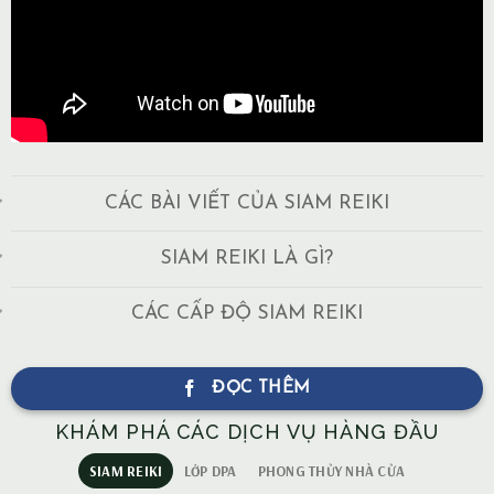
CÁC BÀI VIẾT CỦA SIAM REIKI
SIAM REIKI LÀ GÌ?
CÁC CẤP ĐỘ SIAM REIKI
ĐỌC THÊM
KHÁM PHÁ CÁC DỊCH VỤ HÀNG ĐẦU
SIAM REIKI
LỚP DPA
PHONG THỦY NHÀ CỬA