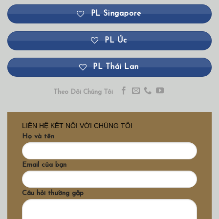
PL Singapore
PL Úc
PL Thái Lan
Theo Dõi Chúng Tôi
LIÊN HỆ KẾT NỐI VỚI CHÚNG TÔI
Họ và tên
Email của bạn
Câu hỏi thường gặp