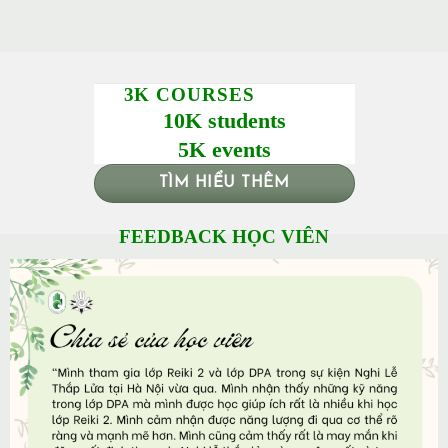
3K COURSES
10K students
5K events
TÌM HIỂU THÊM
FEEDBACK HỌC VIÊN