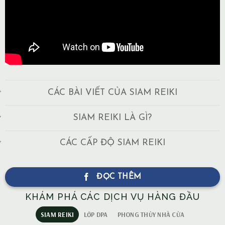
CÁC BÀI VIẾT CỦA SIAM REIKI
SIAM REIKI LÀ GÌ?
CÁC CẤP ĐỘ SIAM REIKI
ĐỌC THÊM
KHÁM PHÁ CÁC DỊCH VỤ HÀNG ĐẦU
SIAM REIKI
LỚP DPA
PHONG THỦY NHÀ CỬA