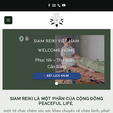
Skip
to
content
SIAM REIKI VIỆT NAM
WELCOME HOME
Phục hồi – Thư Giãn –
Cân Bằng
ĐẶT LỊCH NGAY
SIAM REIKI LÀ MỘT PHẦN CỦA CỘNG ĐỒNG
PEACEFUL LIFE,
một tổ chức chăm sóc sức khỏe chuyên về chữa lành, phát