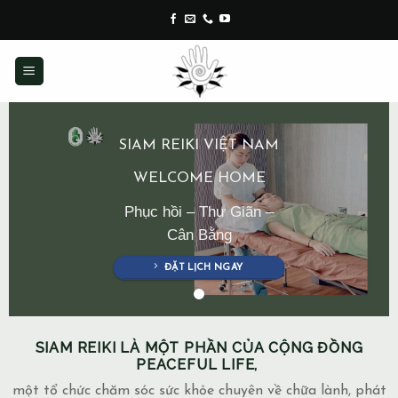
Skip
to
content
SIAM REIKI VIỆT NAM
WELCOME HOME
Phục hồi – Thư Giãn –
Cân Bằng
ĐẶT LỊCH NGAY
SIAM REIKI LÀ MỘT PHẦN CỦA CỘNG ĐỒNG
PEACEFUL LIFE,
một tổ chức chăm sóc sức khỏe chuyên về chữa lành, phát