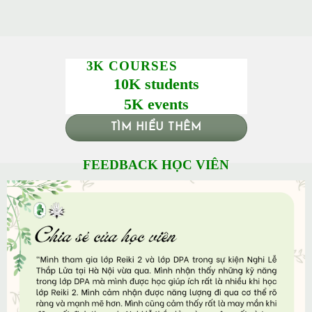
3K COURSES
10K students
5K events
TÌM HIỂU THÊM
FEEDBACK HỌC VIÊN