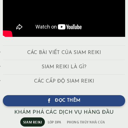
CÁC BÀI VIẾT CỦA SIAM REIKI
SIAM REIKI LÀ GÌ?
CÁC CẤP ĐỘ SIAM REIKI
ĐỌC THÊM
KHÁM PHÁ CÁC DỊCH VỤ HÀNG ĐẦU
SIAM REIKI
LỚP DPA
PHONG THỦY NHÀ CỬA