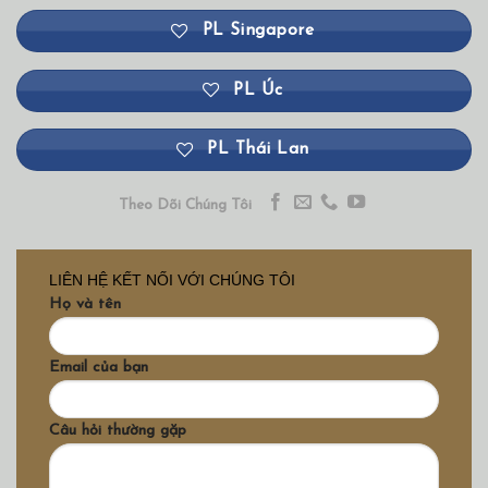
PL Singapore
PL Úc
PL Thái Lan
Theo Dõi Chúng Tôi
LIÊN HỆ KẾT NỐI VỚI CHÚNG TÔI
Họ và tên
Email của bạn
Câu hỏi thường gặp