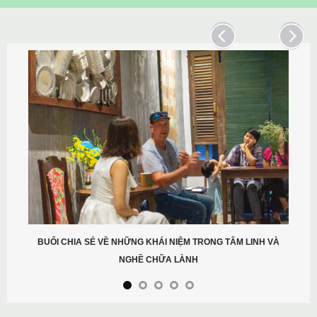
CHƯ
HIA SẺ VỀ NHỮNG KHÁI NIỆM TRONG TÂM LINH VÀ
NGHỀ CHỮA LÀNH