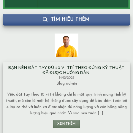
TÌM HIỂU THÊM
BẠN NÊN ĐẶT TAY ĐỦ 10 VỊ TRÍ THEO ĐÚNG KỸ THUẬT
NH
ĐÃ ĐƯỢC HƯỚNG DẪN.
14/12/2025
Blog
admin
Việc đặt tay theo 10 vị trí không chỉ là một quy trình mang tính kỹ
Mạc
huật, mà còn là một hệ thống được xây dựng để bảo đảm toàn bộ
về
 lớp cơ thể và luân xa được nhận đủ năng lượng và cân bằng năng
Nướ
lượng hiệu quả nhất. Vì sao nên tuân [...]
chuy
XEM THÊM