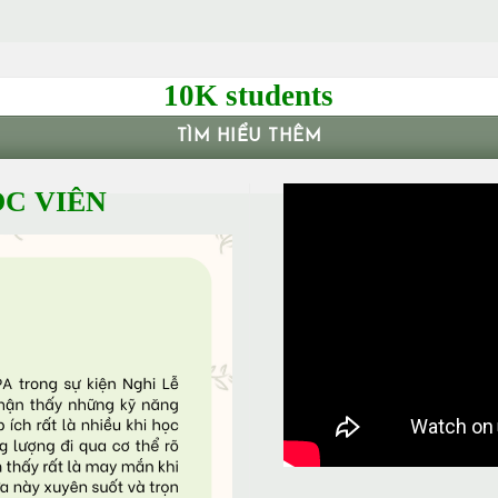
10K students
TÌM HIỂU THÊM
C VIÊN