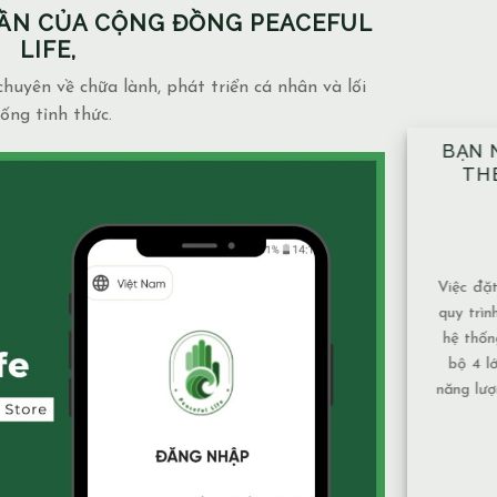
PHẦN CỦA CỘNG ĐỒNG PEACEFUL
LIFE,
huyên về chữa lành, phát triển cá nhân và lối
ống tỉnh thức.
BẠN NÊN ĐẶT TAY ĐỦ 10 VỊ TRÍ
NHÀ
THEO ĐÚNG KỸ THUẬT ĐÃ
NGẦ
ĐƯỢC HƯỚNG DẪN.
MẶ
14/12/2025
Blog
admin
Việc đặt tay theo 10 vị trí không chỉ là một
Mạch n
quy trình mang tính kỹ thuật, mà còn là một
và mức
hệ thống được xây dựng để bảo đảm toàn
phụ thu
bộ 4 lớp cơ thể và luân xa được nhận đủ
Nước c
năng lượng và cân bằng năng lượng hiệu quả
chảy, 
nhất. Vì sao nên tuân [...]
tục nên
XEM THÊM