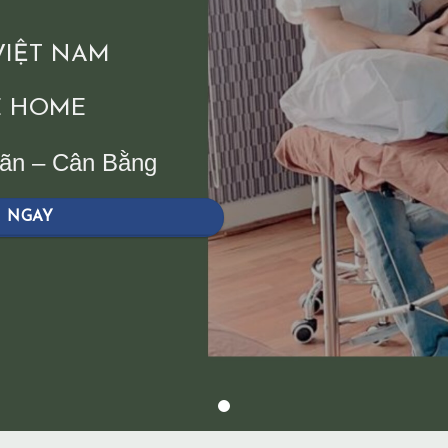
 VIỆT NAM
 HOME
iãn – Cân Bằng
H NGAY