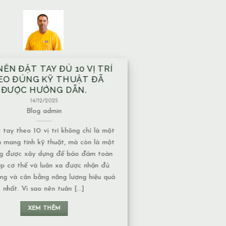
 XÂY TRÊN MẠCH NƯỚC
M CÓ ẢNH HƯỞNG GÌ VỀ
T NĂNG LƯỢNG KHÔNG?
13/12/2025
Blog
admin
ước ngầm có nhiều dạng khác nhau,
 độ ảnh hưởng về năng lượng cũng
ộc vào tính chất của nguồn nước: 1.
hảy hay nước đọng – Nếu là nước
năng lượng thường chuyển động liên
 không tạo ra ứ đọng. – Nếu là nước
đọng, lâu [...]
XEM THÊM