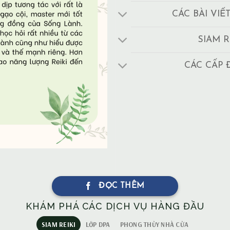
CÁC BÀI VIẾ
SIAM R
CÁC CẤP 
ĐỌC THÊM
KHÁM PHÁ CÁC DỊCH VỤ HÀNG ĐẦU
SIAM REIKI
LỚP DPA
PHONG THỦY NHÀ CỬA