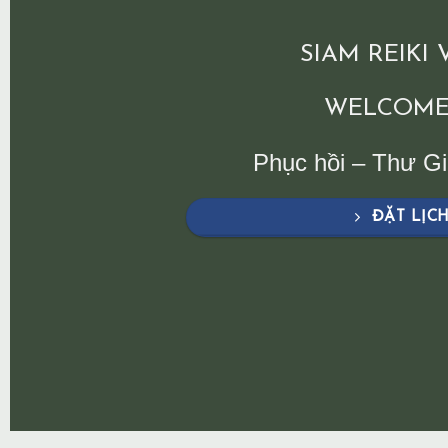
SIAM REIKI
WELCOME
Phục hồi – Thư G
ĐẶT LỊC