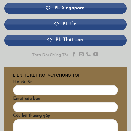
PL Singapore
PL Úc
PL Thái Lan
Theo Dõi Chúng Tôi
LIÊN HỆ KẾT NỐI VỚI CHÚNG TÔI
Họ và tên
Email của bạn
Câu hỏi thường gặp