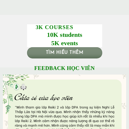
3K COURSES
10K students
5K events
TÌM HIỂU THÊM
FEEDBACK HỌC VIÊN