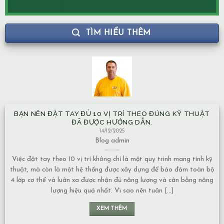
TÌM HIỂU THÊM
BẠN NÊN ĐẶT TAY ĐỦ 10 VỊ TRÍ THEO ĐÚNG KỸ THUẬT
ĐÃ ĐƯỢC HƯỚNG DẪN.
14/12/2025
Blog
admin
Việc đặt tay theo 10 vị trí không chỉ là một quy trình mang tính kỹ
thuật, mà còn là một hệ thống được xây dựng để bảo đảm toàn bộ
4 lớp cơ thể và luân xa được nhận đủ năng lượng và cân bằng năng
lượng hiệu quả nhất. Vì sao nên tuân [...]
XEM THÊM