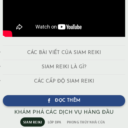
CÁC BÀI VIẾT CỦA SIAM REIKI
SIAM REIKI LÀ GÌ?
CÁC CẤP ĐỘ SIAM REIKI
ĐỌC THÊM
KHÁM PHÁ CÁC DỊCH VỤ HÀNG ĐẦU
SIAM REIKI
LỚP DPA
PHONG THỦY NHÀ CỬA