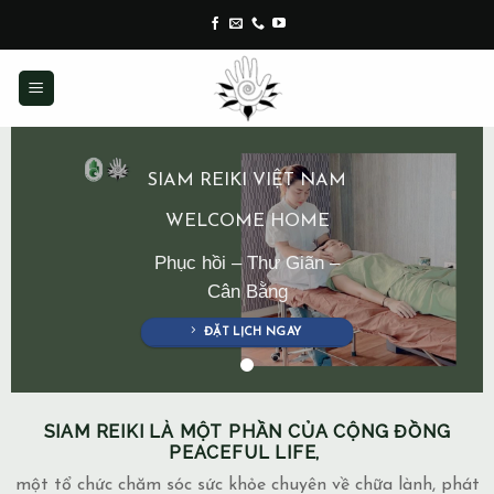
Skip
to
content
SIAM REIKI VIỆT NAM
WELCOME HOME
Phục hồi – Thư Giãn –
Cân Bằng
ĐẶT LỊCH NGAY
SIAM REIKI LÀ MỘT PHẦN CỦA CỘNG ĐỒNG
PEACEFUL LIFE,
một tổ chức chăm sóc sức khỏe chuyên về chữa lành, phát