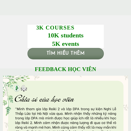
3K COURSES
10K students
5K events
TÌM HIỂU THÊM
FEEDBACK HỌC VIÊN