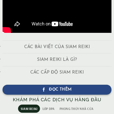
CÁC BÀI VIẾT CỦA SIAM REIKI
SIAM REIKI LÀ GÌ?
CÁC CẤP ĐỘ SIAM REIKI
ĐỌC THÊM
KHÁM PHÁ CÁC DỊCH VỤ HÀNG ĐẦU
SIAM REIKI
LỚP DPA
PHONG THỦY NHÀ CỬA