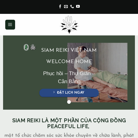
Skip
to
content
SIAM REIKI VIỆT NAM
WELCOME HOME
Phục hồi – Thư Giãn –
Cân Bằng
ĐẶT LỊCH NGAY
SIAM REIKI LÀ MỘT PHẦN CỦA CỘNG ĐỒNG
PEACEFUL LIFE,
một tổ chức chăm sóc sức khỏe chuyên về chữa lành, phát