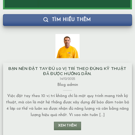
TÌM HIỂU THÊM
BẠN NÊN ĐẶT TAY ĐỦ 10 VỊ TRÍ THEO ĐÚNG KỸ THUẬT
ĐÃ ĐƯỢC HƯỚNG DẪN.
14/12/2025
Blog
admin
Việc đặt tay theo 10 vị trí không chỉ là một quy trình mang tính kỹ
thuật, mà còn là một hệ thống được xây dựng để bảo đảm toàn bộ
4 lớp cơ thể và luân xa được nhận đủ năng lượng và cân bằng năng
lượng hiệu quả nhất. Vì sao nên tuân [...]
XEM THÊM