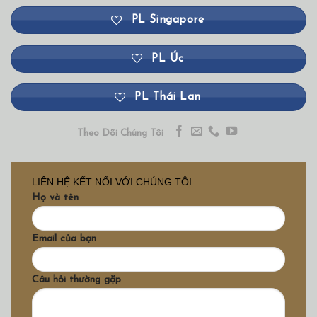
PL Singapore
PL Úc
PL Thái Lan
Theo Dõi Chúng Tôi
LIÊN HỆ KẾT NỐI VỚI CHÚNG TÔI
Họ và tên
Email của bạn
Câu hỏi thường gặp