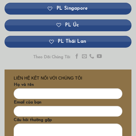
PL Singapore
PL Úc
PL Thái Lan
Theo Dõi Chúng Tôi
LIÊN HỆ KẾT NỐI VỚI CHÚNG TÔI
Họ và tên
Email của bạn
Câu hỏi thường gặp