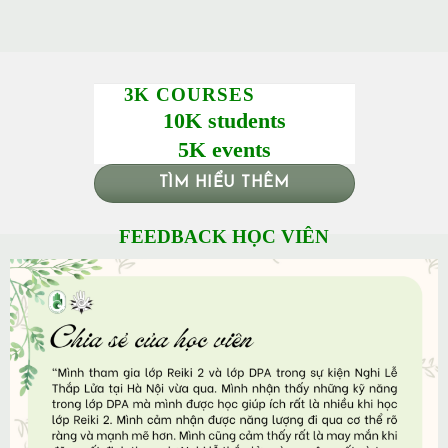
3K COURSES
10K students
5K events
TÌM HIỂU THÊM
FEEDBACK HỌC VIÊN