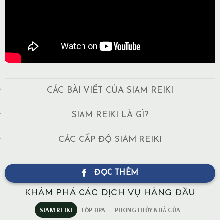
CÁC BÀI VIẾT CỦA SIAM REIKI
SIAM REIKI LÀ GÌ?
CÁC CẤP ĐỘ SIAM REIKI
ĐỌC THÊM
KHÁM PHÁ CÁC DỊCH VỤ HÀNG ĐẦU
SIAM REIKI
LỚP DPA
PHONG THỦY NHÀ CỬA