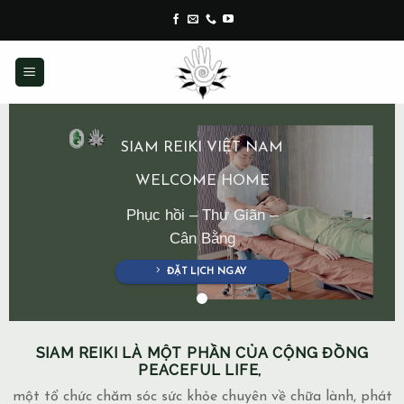
Skip
to
content
SIAM REIKI VIỆT NAM
WELCOME HOME
Phục hồi – Thư Giãn –
Cân Bằng
ĐẶT LỊCH NGAY
SIAM REIKI LÀ MỘT PHẦN CỦA CỘNG ĐỒNG
PEACEFUL LIFE,
một tổ chức chăm sóc sức khỏe chuyên về chữa lành, phát