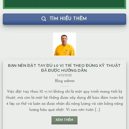
TÌM HIỂU THÊM
BẠN NÊN ĐẶT TAY ĐỦ 10 VỊ TRÍ THEO ĐÚNG KỸ THUẬT
ĐÃ ĐƯỢC HƯỚNG DẪN.
14/12/2025
Blog
admin
Việc đặt tay theo 10 vị trí không chỉ là một quy trình mang tính kỹ
thuật, mà còn là một hệ thống được xây dựng để bảo đảm toàn bộ
4 lớp cơ thể và luân xa được nhận đủ năng lượng và cân bằng năng
lượng hiệu quả nhất. Vì sao nên tuân [...]
c
XEM THÊM