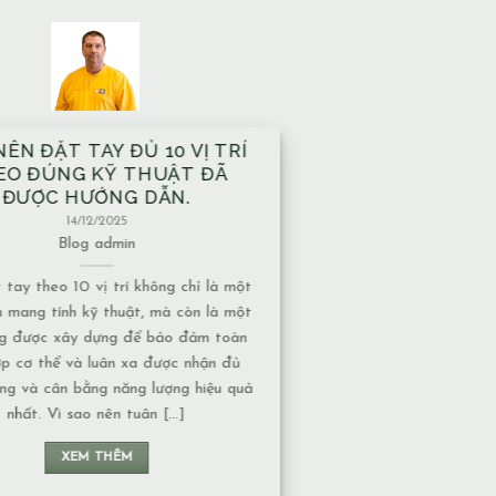
 XÂY TRÊN MẠCH NƯỚC
M CÓ ẢNH HƯỞNG GÌ VỀ
T NĂNG LƯỢNG KHÔNG?
13/12/2025
Blog
admin
ước ngầm có nhiều dạng khác nhau,
 độ ảnh hưởng về năng lượng cũng
ộc vào tính chất của nguồn nước: 1.
hảy hay nước đọng – Nếu là nước
năng lượng thường chuyển động liên
 không tạo ra ứ đọng. – Nếu là nước
đọng, lâu [...]
XEM THÊM