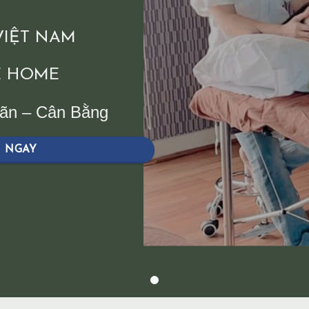
 VIỆT NAM
 HOME
iãn – Cân Bằng
H NGAY