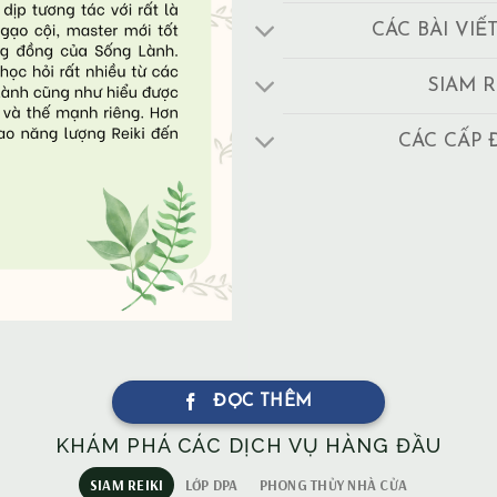
CÁC BÀI VIẾ
SIAM R
CÁC CẤP 
ĐỌC THÊM
KHÁM PHÁ CÁC DỊCH VỤ HÀNG ĐẦU
SIAM REIKI
LỚP DPA
PHONG THỦY NHÀ CỬA