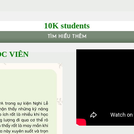
10K students
TÌM HIỂU THÊM
C VIÊN