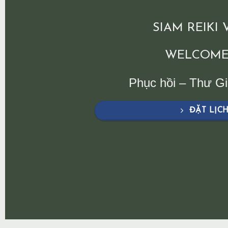
SIAM REIKI
WELCOME
Phục hồi – Thư G
ĐẶT LỊC