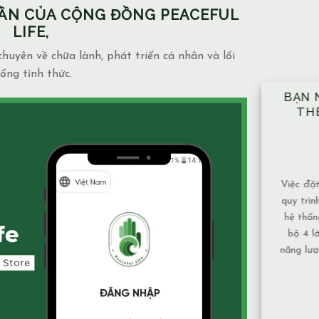
PHẦN CỦA CỘNG ĐỒNG PEACEFUL
LIFE,
huyên về chữa lành, phát triển cá nhân và lối
ống tỉnh thức.
BẠN NÊN ĐẶT TAY ĐỦ 10 VỊ TRÍ
NHÀ
THEO ĐÚNG KỸ THUẬT ĐÃ
NGẦ
ĐƯỢC HƯỚNG DẪN.
MẶ
14/12/2025
Blog
admin
Việc đặt tay theo 10 vị trí không chỉ là một
Mạch n
quy trình mang tính kỹ thuật, mà còn là một
và mức
hệ thống được xây dựng để bảo đảm toàn
phụ thu
bộ 4 lớp cơ thể và luân xa được nhận đủ
Nước c
năng lượng và cân bằng năng lượng hiệu quả
chảy, 
nhất. Vì sao nên tuân [...]
tục nên
XEM THÊM