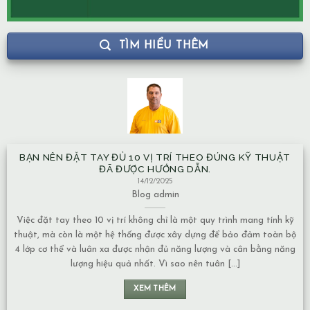
TÌM HIỂU THÊM
BẠN NÊN ĐẶT TAY ĐỦ 10 VỊ TRÍ THEO ĐÚNG KỸ THUẬT
ĐÃ ĐƯỢC HƯỚNG DẪN.
14/12/2025
Blog
admin
Việc đặt tay theo 10 vị trí không chỉ là một quy trình mang tính kỹ
thuật, mà còn là một hệ thống được xây dựng để bảo đảm toàn bộ
4 lớp cơ thể và luân xa được nhận đủ năng lượng và cân bằng năng
lượng hiệu quả nhất. Vì sao nên tuân [...]
XEM THÊM