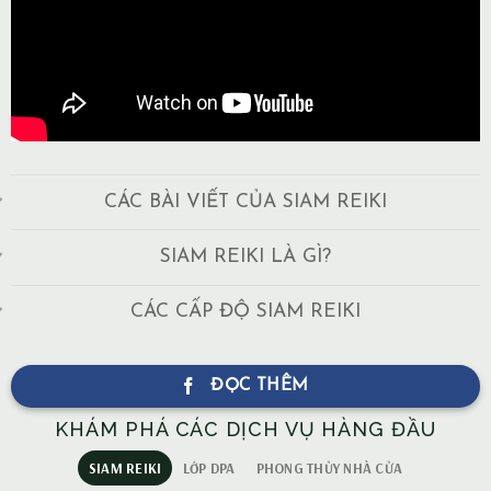
CÁC BÀI VIẾT CỦA SIAM REIKI
SIAM REIKI LÀ GÌ?
CÁC CẤP ĐỘ SIAM REIKI
ĐỌC THÊM
KHÁM PHÁ CÁC DỊCH VỤ HÀNG ĐẦU
SIAM REIKI
LỚP DPA
PHONG THỦY NHÀ CỬA