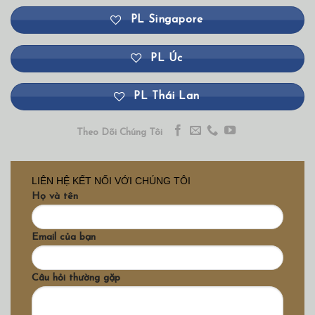
PL Singapore
PL Úc
PL Thái Lan
Theo Dõi Chúng Tôi
LIÊN HỆ KẾT NỐI VỚI CHÚNG TÔI
Họ và tên
Email của bạn
Câu hỏi thường gặp