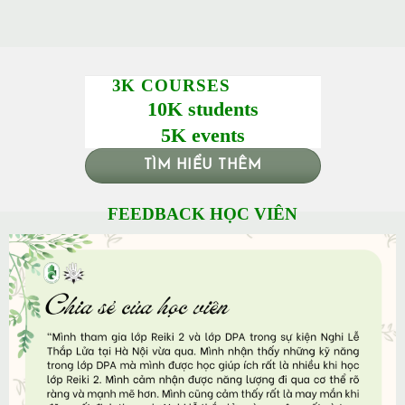
3K COURSES
10K students
5K events
TÌM HIỂU THÊM
FEEDBACK HỌC VIÊN