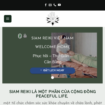
Skip
to
content
SIAM REIKI VIỆT NAM
WELCOME HOME
Phục hồi – Thư Giãn –
Cân Bằng
ĐẶT LỊCH NGAY
SIAM REIKI LÀ MỘT PHẦN CỦA CỘNG ĐỒNG
PEACEFUL LIFE,
một tổ chức chăm sóc sức khỏe chuyên về chữa lành, phát