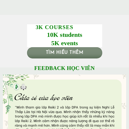
3K COURSES
10K students
5K events
TÌM HIỂU THÊM
FEEDBACK HỌC VIÊN