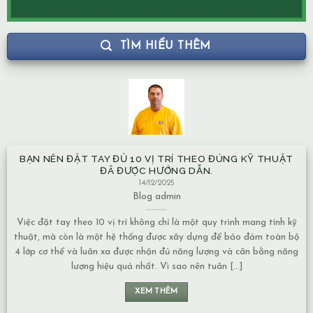
TÌM HIỂU THÊM
BẠN NÊN ĐẶT TAY ĐỦ 10 VỊ TRÍ THEO ĐÚNG KỸ THUẬT
ĐÃ ĐƯỢC HƯỚNG DẪN.
14/12/2025
Blog
admin
Việc đặt tay theo 10 vị trí không chỉ là một quy trình mang tính kỹ
thuật, mà còn là một hệ thống được xây dựng để bảo đảm toàn bộ
4 lớp cơ thể và luân xa được nhận đủ năng lượng và cân bằng năng
lượng hiệu quả nhất. Vì sao nên tuân [...]
XEM THÊM