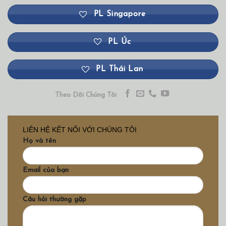
PL Singapore
PL Úc
PL Thái Lan
Theo Dõi Chúng Tôi
LIÊN HỆ KẾT NỐI VỚI CHÚNG TÔI
Họ và tên
Email của bạn
Câu hỏi thường gặp