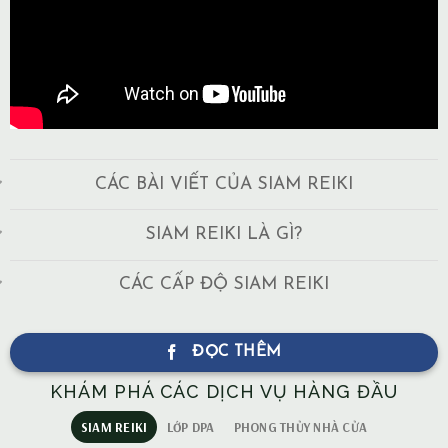
CÁC BÀI VIẾT CỦA SIAM REIKI
SIAM REIKI LÀ GÌ?
CÁC CẤP ĐỘ SIAM REIKI
ĐỌC THÊM
KHÁM PHÁ CÁC DỊCH VỤ HÀNG ĐẦU
SIAM REIKI
LỚP DPA
PHONG THỦY NHÀ CỬA