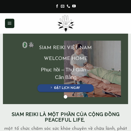
Skip
to
content
SIAM REIKI VIỆT NAM
WELCOME HOME
Phục hồi – Thư Giãn –
Cân Bằng
ĐẶT LỊCH NGAY
SIAM REIKI LÀ MỘT PHẦN CỦA CỘNG ĐỒNG
PEACEFUL LIFE,
một tổ chức chăm sóc sức khỏe chuyên về chữa lành, phát