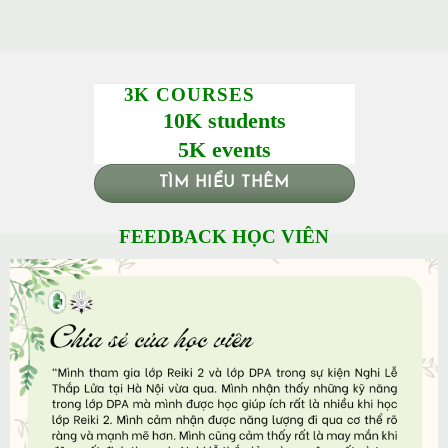
3K COURSES
10K students
5K events
TÌM HIỂU THÊM
FEEDBACK HỌC VIÊN