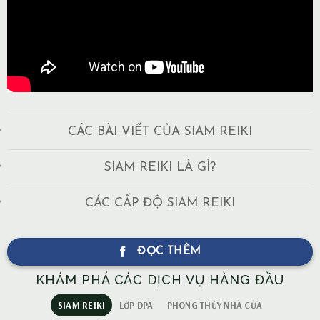
CÁC BÀI VIẾT CỦA SIAM REIKI
SIAM REIKI LÀ GÌ?
CÁC CẤP ĐỘ SIAM REIKI
ĐỌC THÊM
KHÁM PHÁ CÁC DỊCH VỤ HÀNG ĐẦU
SIAM REIKI
LỚP DPA
PHONG THỦY NHÀ CỬA