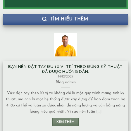
TÌM HIỂU THÊM
BẠN NÊN ĐẶT TAY ĐỦ 10 VỊ TRÍ THEO ĐÚNG KỸ THUẬT
ĐÃ ĐƯỢC HƯỚNG DẪN.
14/12/2025
Blog
admin
Việc đặt tay theo 10 vị trí không chỉ là một quy trình mang tính kỹ
thuật, mà còn là một hệ thống được xây dựng để bảo đảm toàn bộ
4 lớp cơ thể và luân xa được nhận đủ năng lượng và cân bằng năng
lượng hiệu quả nhất. Vì sao nên tuân [...]
XEM THÊM