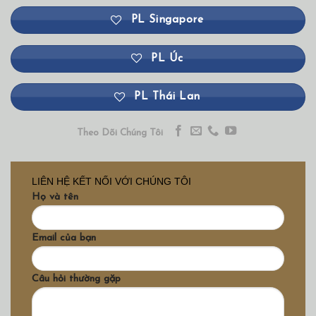
PL Singapore
PL Úc
PL Thái Lan
Theo Dõi Chúng Tôi
LIÊN HỆ KẾT NỐI VỚI CHÚNG TÔI
Họ và tên
Email của bạn
Câu hỏi thường gặp