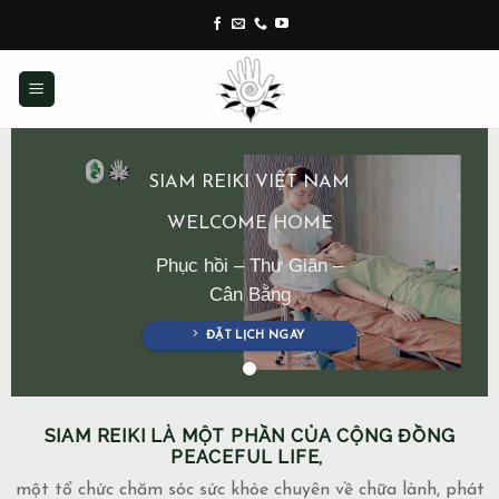
Skip
to
content
SIAM REIKI VIỆT NAM
WELCOME HOME
Phục hồi – Thư Giãn –
Cân Bằng
ĐẶT LỊCH NGAY
SIAM REIKI LÀ MỘT PHẦN CỦA CỘNG ĐỒNG
PEACEFUL LIFE,
một tổ chức chăm sóc sức khỏe chuyên về chữa lành, phát