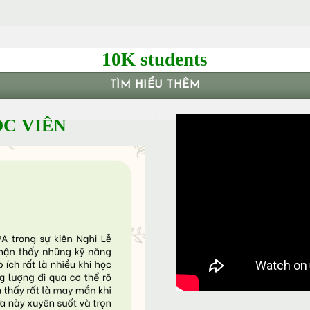
10K students
TÌM HIỂU THÊM
C VIÊN