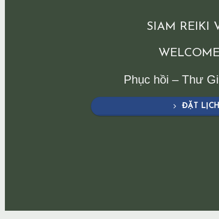
SIAM REIKI
WELCOME
Phục hồi – Thư G
ĐẶT LỊC