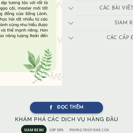
CÁC BÀI VIẾ
SIAM R
CÁC CẤP 
ĐỌC THÊM
KHÁM PHÁ CÁC DỊCH VỤ HÀNG ĐẦU
SIAM REIKI
LỚP DPA
PHONG THỦY NHÀ CỬA