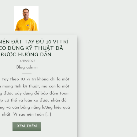
À XÂY TRÊN MẠCH NƯỚC
ẦM CÓ ẢNH HƯỞNG GÌ VỀ
T NĂNG LƯỢNG KHÔNG?
13/12/2025
Blog
admin
nước ngầm có nhiều dạng khác nhau,
c độ ảnh hưởng về năng lượng cũng
uộc vào tính chất của nguồn nước: 1.
 chảy hay nước đọng – Nếu là nước
 năng lượng thường chuyển động liên
n không tạo ra ứ đọng. – Nếu là nước
đọng, lâu [...]
XEM THÊM