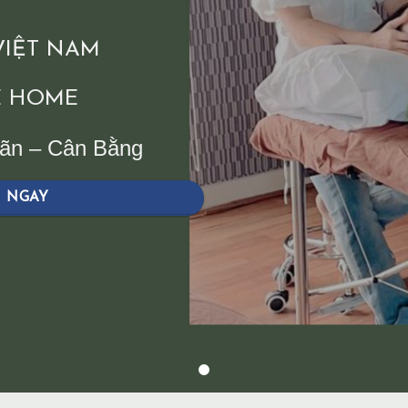
 VIỆT NAM
 HOME
iãn – Cân Bằng
H NGAY