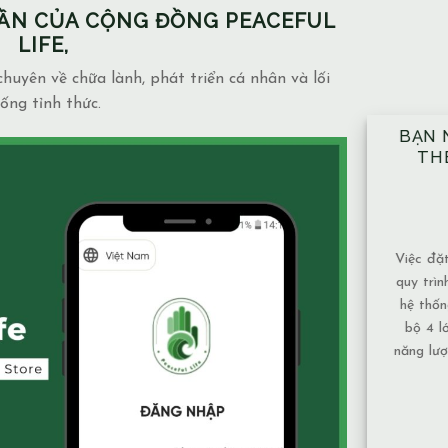
PHẦN CỦA CỘNG ĐỒNG PEACEFUL
LIFE,
huyên về chữa lành, phát triển cá nhân và lối
ống tỉnh thức.
BẠN NÊN ĐẶT TAY ĐỦ 10 VỊ TRÍ
NH
THEO ĐÚNG KỸ THUẬT ĐÃ
NG
ĐƯỢC HƯỚNG DẪN.
MẶ
14/12/2025
Blog
admin
Việc đặt tay theo 10 vị trí không chỉ là một
Mạch 
quy trình mang tính kỹ thuật, mà còn là một
và mứ
hệ thống được xây dựng để bảo đảm toàn
phụ th
bộ 4 lớp cơ thể và luân xa được nhận đủ
Nước
năng lượng và cân bằng năng lượng hiệu quả
chảy,
nhất. Vì sao nên tuân [...]
tục nê
XEM THÊM