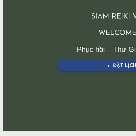
SIAM REIKI
WELCOME
Phục hồi – Thư G
ĐẶT LỊC