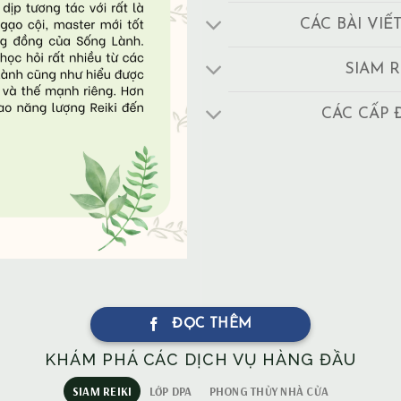
CÁC BÀI VIẾ
SIAM R
CÁC CẤP 
ĐỌC THÊM
KHÁM PHÁ CÁC DỊCH VỤ HÀNG ĐẦU
SIAM REIKI
LỚP DPA
PHONG THỦY NHÀ CỬA