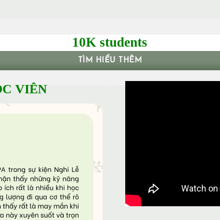
10K students
TÌM HIỂU THÊM
C VIÊN