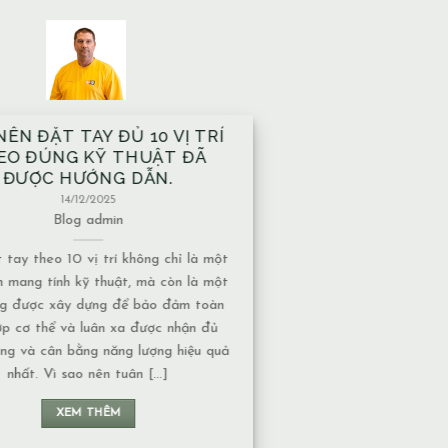
À XÂY TRÊN MẠCH NƯỚC
M CÓ ẢNH HƯỞNG GÌ VỀ
T NĂNG LƯỢNG KHÔNG?
13/12/2025
Blog
admin
ước ngầm có nhiều dạng khác nhau,
 độ ảnh hưởng về năng lượng cũng
ộc vào tính chất của nguồn nước: 1.
chảy hay nước đọng – Nếu là nước
năng lượng thường chuyển động liên
 không tạo ra ứ đọng. – Nếu là nước
đọng, lâu [...]
XEM THÊM