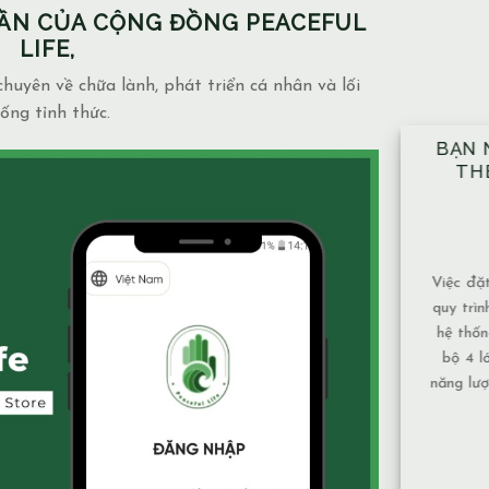
PHẦN CỦA CỘNG ĐỒNG PEACEFUL
LIFE,
huyên về chữa lành, phát triển cá nhân và lối
ống tỉnh thức.
BẠN NÊN ĐẶT TAY ĐỦ 10 VỊ TRÍ
NH
THEO ĐÚNG KỸ THUẬT ĐÃ
NGẦ
ĐƯỢC HƯỚNG DẪN.
MẶ
14/12/2025
Blog
admin
Việc đặt tay theo 10 vị trí không chỉ là một
Mạch n
quy trình mang tính kỹ thuật, mà còn là một
và mức
hệ thống được xây dựng để bảo đảm toàn
phụ thu
bộ 4 lớp cơ thể và luân xa được nhận đủ
Nước 
năng lượng và cân bằng năng lượng hiệu quả
chảy, 
nhất. Vì sao nên tuân [...]
tục nên
XEM THÊM