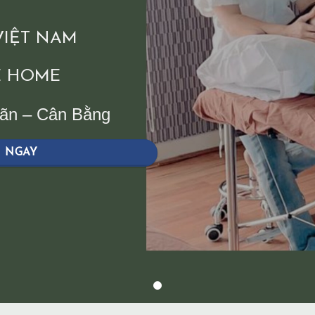
 VIỆT NAM
 HOME
iãn – Cân Bằng
H NGAY