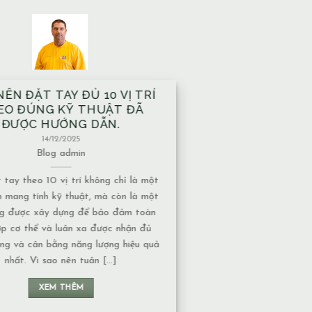
À XÂY TRÊN MẠCH NƯỚC
M CÓ ẢNH HƯỞNG GÌ VỀ
T NĂNG LƯỢNG KHÔNG?
13/12/2025
Blog
admin
ước ngầm có nhiều dạng khác nhau,
c độ ảnh hưởng về năng lượng cũng
uộc vào tính chất của nguồn nước: 1.
chảy hay nước đọng – Nếu là nước
năng lượng thường chuyển động liên
 không tạo ra ứ đọng. – Nếu là nước
đọng, lâu [...]
XEM THÊM