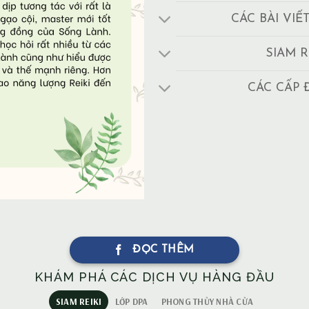
CÁC BÀI VIẾ
SIAM R
CÁC CẤP 
ĐỌC THÊM
KHÁM PHÁ CÁC DỊCH VỤ HÀNG ĐẦU
SIAM REIKI
LỚP DPA
PHONG THỦY NHÀ CỬA