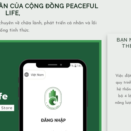
PHẦN CỦA CỘNG ĐỒNG PEACEFUL
LIFE,
huyên về chữa lành, phát triển cá nhân và lối
ống tỉnh thức.
BẠN NÊN ĐẶT TAY ĐỦ 10 VỊ TRÍ
NH
THEO ĐÚNG KỸ THUẬT ĐÃ
NGẦ
ĐƯỢC HƯỚNG DẪN.
MẶ
14/12/2025
Blog
admin
Việc đặt tay theo 10 vị trí không chỉ là một
Mạch n
quy trình mang tính kỹ thuật, mà còn là một
và mứ
hệ thống được xây dựng để bảo đảm toàn
phụ th
bộ 4 lớp cơ thể và luân xa được nhận đủ
Nước 
năng lượng và cân bằng năng lượng hiệu quả
chảy, 
nhất. Vì sao nên tuân [...]
tục nên
XEM THÊM