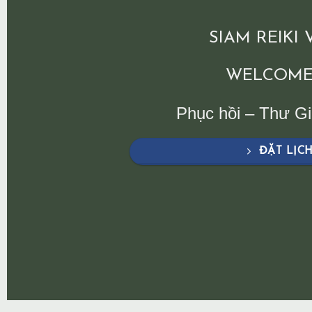
SIAM REIKI
WELCOME
Phục hồi – Thư G
ĐẶT LỊC