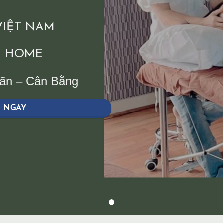
 VIỆT NAM
 HOME
iãn – Cân Bằng
H NGAY