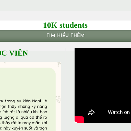
10K students
TÌM HIỂU THÊM
C VIÊN