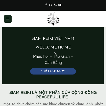
Skip
to
content
SIAM REIKI VIỆT NAM
WELCOME HOME
Phục hồi – Thư Giãn –
Cân Bằng
ĐẶT LỊCH NGAY
SIAM REIKI LÀ MỘT PHẦN CỦA CỘNG ĐỒNG
PEACEFUL LIFE,
một tổ chức chăm sóc sức khỏe chuyên về chữa lành, phát