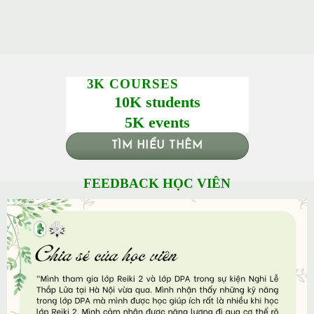
3K COURSES
10K students
5K events
TÌM HIỂU THÊM
FEEDBACK HỌC VIÊN