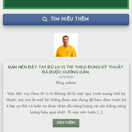
TÌM HIỂU THÊM
BẠN NÊN ĐẶT TAY ĐỦ 10 VỊ TRÍ THEO ĐÚNG KỸ THUẬT
ĐÃ ĐƯỢC HƯỚNG DẪN.
14/12/2025
Blog
admin
Việc đặt tay theo 10 vị trí không chỉ là một quy trình mang tính kỹ
thuật, mà còn là một hệ thống được xây dựng để bảo đảm toàn bộ
4 lớp cơ thể và luân xa được nhận đủ năng lượng và cân bằng năng
lượng hiệu quả nhất. Vì sao nên tuân [...]
XEM THÊM