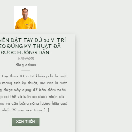
À XÂY TRÊN MẠCH NƯỚC
ẦM CÓ ẢNH HƯỞNG GÌ VỀ
T NĂNG LƯỢNG KHÔNG?
13/12/2025
Blog
admin
nước ngầm có nhiều dạng khác nhau,
ức độ ảnh hưởng về năng lượng cũng
huộc vào tính chất của nguồn nước: 1.
 chảy hay nước đọng – Nếu là nước
 năng lượng thường chuyển động liên
n không tạo ra ứ đọng. – Nếu là nước
đọng, lâu [...]
XEM THÊM