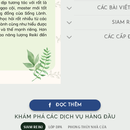
CÁC BÀI VIẾ
SIAM R
CÁC CẤP 
ĐỌC THÊM
KHÁM PHÁ CÁC DỊCH VỤ HÀNG ĐẦU
SIAM REIKI
LỚP DPA
PHONG THỦY NHÀ CỬA