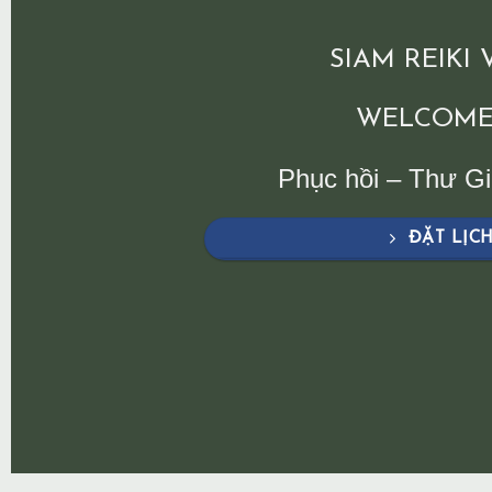
SIAM REIKI
WELCOME
Phục hồi – Thư G
ĐẶT LỊC