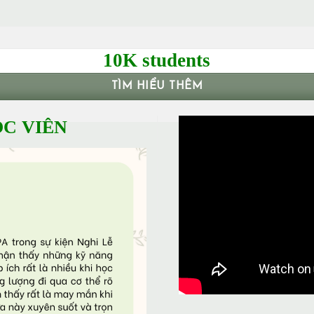
10K students
TÌM HIỂU THÊM
C VIÊN