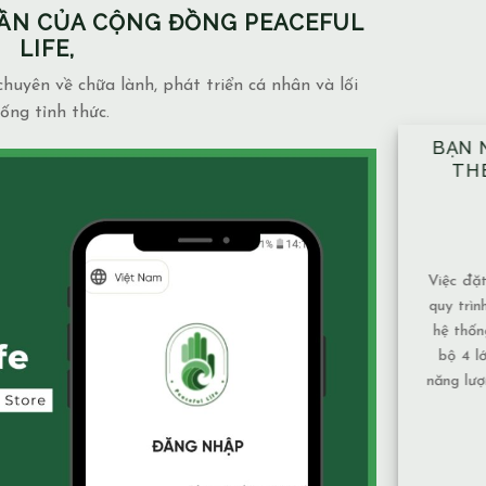
PHẦN CỦA CỘNG ĐỒNG PEACEFUL
LIFE,
huyên về chữa lành, phát triển cá nhân và lối
ống tỉnh thức.
BẠN NÊN ĐẶT TAY ĐỦ 10 VỊ TRÍ
NH
THEO ĐÚNG KỸ THUẬT ĐÃ
NG
ĐƯỢC HƯỚNG DẪN.
MẶ
14/12/2025
Blog
admin
Việc đặt tay theo 10 vị trí không chỉ là một
Mạch 
quy trình mang tính kỹ thuật, mà còn là một
và m
hệ thống được xây dựng để bảo đảm toàn
phụ t
bộ 4 lớp cơ thể và luân xa được nhận đủ
Nước
năng lượng và cân bằng năng lượng hiệu quả
chảy,
nhất. Vì sao nên tuân [...]
tục nê
XEM THÊM