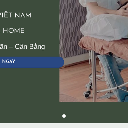
 VIỆT NAM
 HOME
iãn – Cân Bằng
H NGAY