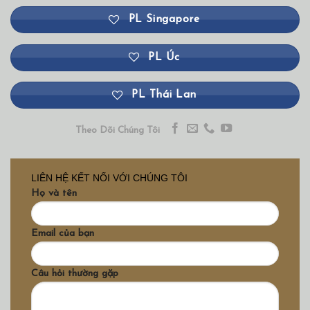
PL Singapore
PL Úc
PL Thái Lan
Theo Dõi Chúng Tôi
LIÊN HỆ KẾT NỐI VỚI CHÚNG TÔI
Họ và tên
Email của bạn
Câu hỏi thường gặp