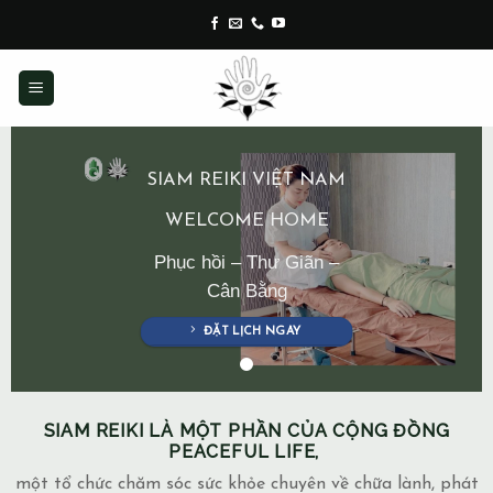
Skip
to
content
SIAM REIKI VIỆT NAM
WELCOME HOME
Phục hồi – Thư Giãn –
Cân Bằng
ĐẶT LỊCH NGAY
SIAM REIKI LÀ MỘT PHẦN CỦA CỘNG ĐỒNG
PEACEFUL LIFE,
một tổ chức chăm sóc sức khỏe chuyên về chữa lành, phát