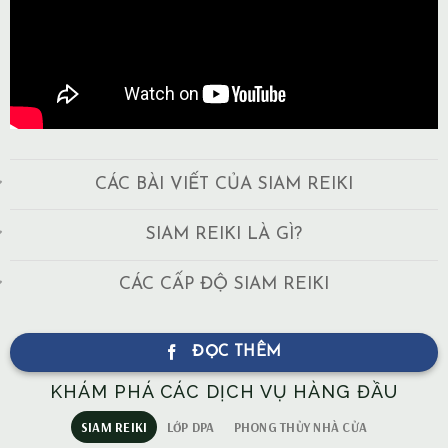
CÁC BÀI VIẾT CỦA SIAM REIKI
SIAM REIKI LÀ GÌ?
CÁC CẤP ĐỘ SIAM REIKI
ĐỌC THÊM
KHÁM PHÁ CÁC DỊCH VỤ HÀNG ĐẦU
SIAM REIKI
LỚP DPA
PHONG THỦY NHÀ CỬA