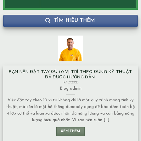
TÌM HIỂU THÊM
BẠN NÊN ĐẶT TAY ĐỦ 10 VỊ TRÍ THEO ĐÚNG KỸ THUẬT
ĐÃ ĐƯỢC HƯỚNG DẪN.
14/12/2025
Blog
admin
Việc đặt tay theo 10 vị trí không chỉ là một quy trình mang tính kỹ
thuật, mà còn là một hệ thống được xây dựng để bảo đảm toàn bộ
4 lớp cơ thể và luân xa được nhận đủ năng lượng và cân bằng năng
lượng hiệu quả nhất. Vì sao nên tuân [...]
XEM THÊM