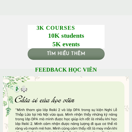
3K COURSES
10K students
5K events
TÌM HIỂU THÊM
FEEDBACK HỌC VIÊN