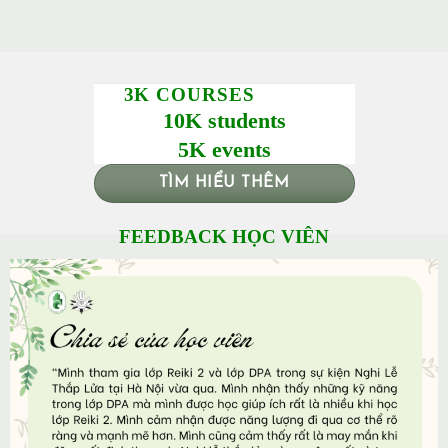
3K COURSES
10K students
5K events
TÌM HIỂU THÊM
FEEDBACK HỌC VIÊN