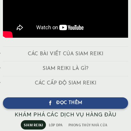
CÁC BÀI VIẾT CỦA SIAM REIKI
SIAM REIKI LÀ GÌ?
CÁC CẤP ĐỘ SIAM REIKI
ĐỌC THÊM
KHÁM PHÁ CÁC DỊCH VỤ HÀNG ĐẦU
SIAM REIKI
LỚP DPA
PHONG THỦY NHÀ CỬA