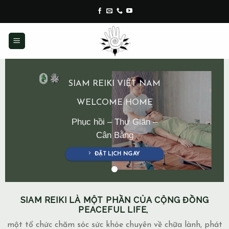
Skip
to
content
SIAM REIKI VIỆT NAM
WELCOME HOME
Phục hồi – Thư Giãn –
Cân Bằng
ĐẶT LỊCH NGAY
SIAM REIKI LÀ MỘT PHẦN CỦA CỘNG ĐỒNG
PEACEFUL LIFE,
một tổ chức chăm sóc sức khỏe chuyên về chữa lành, phát