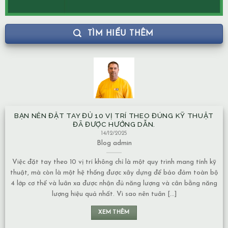
TÌM HIỂU THÊM
BẠN NÊN ĐẶT TAY ĐỦ 10 VỊ TRÍ THEO ĐÚNG KỸ THUẬT
ĐÃ ĐƯỢC HƯỚNG DẪN.
14/12/2025
Blog
admin
Việc đặt tay theo 10 vị trí không chỉ là một quy trình mang tính kỹ
thuật, mà còn là một hệ thống được xây dựng để bảo đảm toàn bộ
4 lớp cơ thể và luân xa được nhận đủ năng lượng và cân bằng năng
lượng hiệu quả nhất. Vì sao nên tuân [...]
XEM THÊM