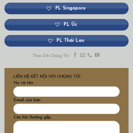
PL Singapore
PL Úc
PL Thái Lan
Theo Dõi Chúng Tôi
LIÊN HỆ KẾT NỐI VỚI CHÚNG TÔI
Họ và tên
Email của bạn
Câu hỏi thường gặp