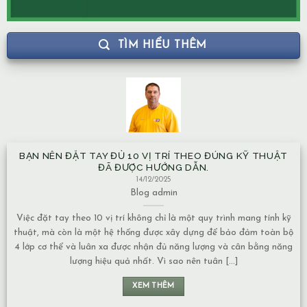
TÌM HIỂU THÊM
BẠN NÊN ĐẶT TAY ĐỦ 10 VỊ TRÍ THEO ĐÚNG KỸ THUẬT
ĐÃ ĐƯỢC HƯỚNG DẪN.
14/12/2025
Blog
admin
Việc đặt tay theo 10 vị trí không chỉ là một quy trình mang tính kỹ
thuật, mà còn là một hệ thống được xây dựng để bảo đảm toàn bộ
4 lớp cơ thể và luân xa được nhận đủ năng lượng và cân bằng năng
lượng hiệu quả nhất. Vì sao nên tuân [...]
XEM THÊM