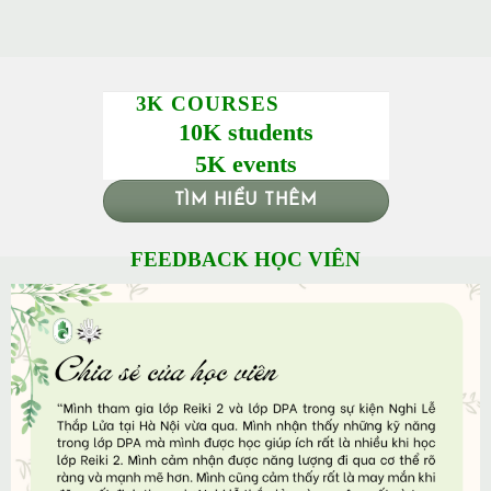
3K COURSES
10K students
5K events
TÌM HIỂU THÊM
FEEDBACK HỌC VIÊN