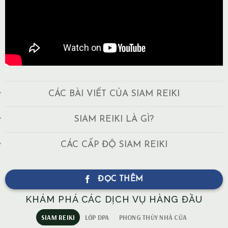
CÁC BÀI VIẾT CỦA SIAM REIKI
SIAM REIKI LÀ GÌ?
CÁC CẤP ĐỘ SIAM REIKI
ĐỌC THÊM
KHÁM PHÁ CÁC DỊCH VỤ HÀNG ĐẦU
SIAM REIKI
LỚP DPA
PHONG THỦY NHÀ CỬA