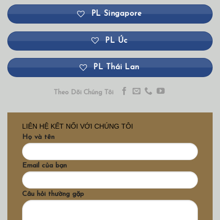
PL Singapore
PL Úc
PL Thái Lan
Theo Dõi Chúng Tôi
LIÊN HỆ KẾT NỐI VỚI CHÚNG TÔI
Họ và tên
Email của bạn
Câu hỏi thường gặp