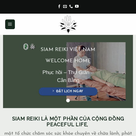
Skip
to
content
SIAM REIKI VIỆT NAM
WELCOME HOME
Phục hồi – Thư Giãn –
Cân Bằng
ĐẶT LỊCH NGAY
SIAM REIKI LÀ MỘT PHẦN CỦA CỘNG ĐỒNG
PEACEFUL LIFE,
một tổ chức chăm sóc sức khỏe chuyên về chữa lành, phát