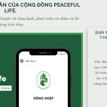
PHẦN CỦA CỘNG ĐỒNG PEACEFUL
LIFE,
huyên về chữa lành, phát triển cá nhân và lối
ống tỉnh thức.
BẠN NÊN ĐẶT TAY ĐỦ 10 VỊ TRÍ
NH
THEO ĐÚNG KỸ THUẬT ĐÃ
NGẦ
ĐƯỢC HƯỚNG DẪN.
MẶ
14/12/2025
Blog
admin
Việc đặt tay theo 10 vị trí không chỉ là một
Mạch n
quy trình mang tính kỹ thuật, mà còn là một
và mứ
hệ thống được xây dựng để bảo đảm toàn
phụ th
bộ 4 lớp cơ thể và luân xa được nhận đủ
Nước 
năng lượng và cân bằng năng lượng hiệu quả
chảy, 
nhất. Vì sao nên tuân [...]
tục nên
XEM THÊM