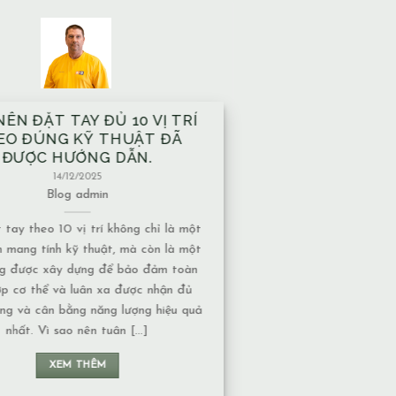
À XÂY TRÊN MẠCH NƯỚC
M CÓ ẢNH HƯỞNG GÌ VỀ
T NĂNG LƯỢNG KHÔNG?
13/12/2025
Blog
admin
ước ngầm có nhiều dạng khác nhau,
c độ ảnh hưởng về năng lượng cũng
uộc vào tính chất của nguồn nước: 1.
chảy hay nước đọng – Nếu là nước
năng lượng thường chuyển động liên
 không tạo ra ứ đọng. – Nếu là nước
đọng, lâu [...]
XEM THÊM