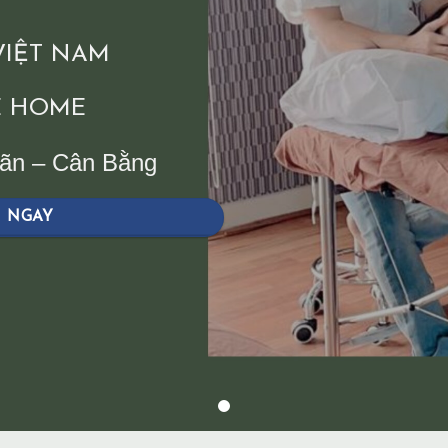
 VIỆT NAM
 HOME
iãn – Cân Bằng
H NGAY