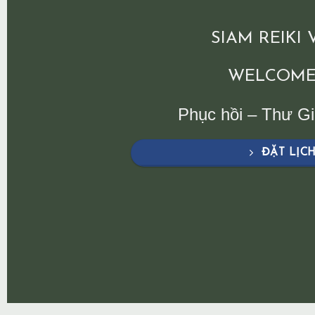
SIAM REIKI
WELCOME
Phục hồi – Thư G
ĐẶT LỊC