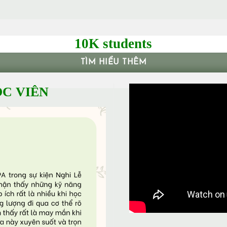
10K students
TÌM HIỂU THÊM
C VIÊN