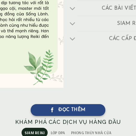
CÁC BÀI VIẾ
SIAM R
CÁC CẤP 
ĐỌC THÊM
KHÁM PHÁ CÁC DỊCH VỤ HÀNG ĐẦU
SIAM REIKI
LỚP DPA
PHONG THỦY NHÀ CỬA