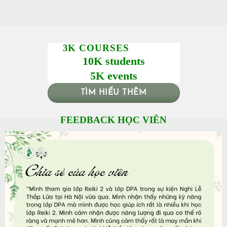
3K COURSES
10K students
5K events
TÌM HIỂU THÊM
FEEDBACK HỌC VIÊN