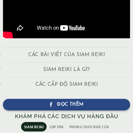
CÁC BÀI VIẾT CỦA SIAM REIKI
SIAM REIKI LÀ GÌ?
CÁC CẤP ĐỘ SIAM REIKI
ĐỌC THÊM
KHÁM PHÁ CÁC DỊCH VỤ HÀNG ĐẦU
SIAM REIKI
LỚP DPA
PHONG THỦY NHÀ CỬA