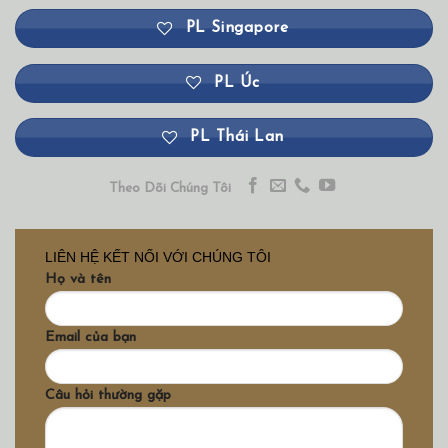
PL Singapore
PL Úc
PL Thái Lan
Theo Dõi Chúng Tôi
LIÊN HỆ KẾT NỐI VỚI CHÚNG TÔI
Họ và tên
Email của bạn
Câu hỏi thường gặp