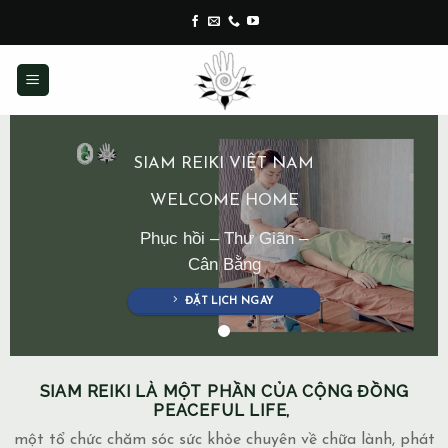
Skip
to
content
SIAM REIKI VIỆT NAM
WELCOME HOME
Phục hồi – Thư Giãn –
Cân Bằng
ĐẶT LỊCH NGAY
SIAM REIKI LÀ MỘT PHẦN CỦA CỘNG ĐỒNG
PEACEFUL LIFE,
một tổ chức chăm sóc sức khỏe chuyên về chữa lành, phát