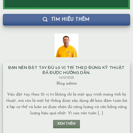
TÌM HIỂU THÊM
BẠN NÊN ĐẶT TAY ĐỦ 10 VỊ TRÍ THEO ĐÚNG KỸ THUẬT
NH
ĐÃ ĐƯỢC HƯỚNG DẪN.
14/12/2025
Blog
admin
Việc đặt tay theo 10 vị trí không chỉ là một quy trình mang tính kỹ
Mạc
huật, mà còn là một hệ thống được xây dựng để bảo đảm toàn bộ
về
 lớp cơ thể và luân xa được nhận đủ năng lượng và cân bằng năng
Nướ
lượng hiệu quả nhất. Vì sao nên tuân [...]
chuy
XEM THÊM