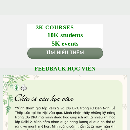
3K COURSES
10K students
5K events
TÌM HIỂU THÊM
FEEDBACK HỌC VIÊN