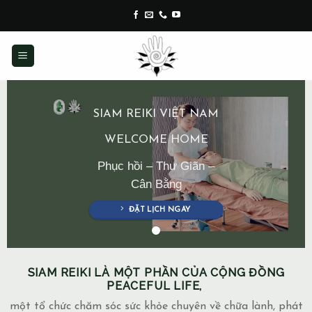
Skip
to
content
SIAM REIKI VIỆT NAM
WELCOME HOME
Phục hồi – Thư Giãn –
Cân Bằng
ĐẶT LỊCH NGAY
SIAM REIKI LÀ MỘT PHẦN CỦA CỘNG ĐỒNG
PEACEFUL LIFE,
một tổ chức chăm sóc sức khỏe chuyên về chữa lành, phát