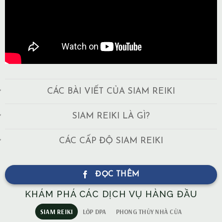
CÁC BÀI VIẾT CỦA SIAM REIKI
SIAM REIKI LÀ GÌ?
CÁC CẤP ĐỘ SIAM REIKI
ĐỌC THÊM
KHÁM PHÁ CÁC DỊCH VỤ HÀNG ĐẦU
SIAM REIKI
LỚP DPA
PHONG THỦY NHÀ CỬA