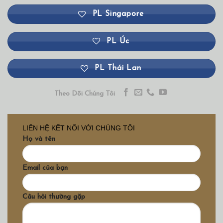
PL Singapore
PL Úc
PL Thái Lan
Theo Dõi Chúng Tôi
LIÊN HỆ KẾT NỐI VỚI CHÚNG TÔI
Họ và tên
Email của bạn
Câu hỏi thường gặp