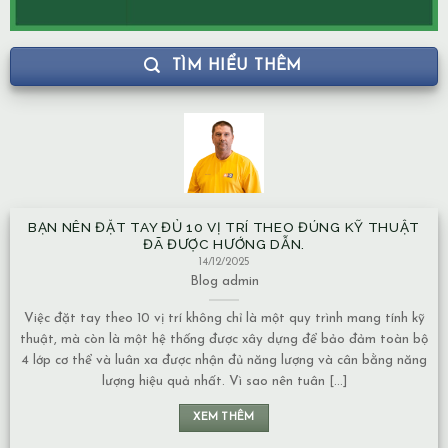
TÌM HIỂU THÊM
BẠN NÊN ĐẶT TAY ĐỦ 10 VỊ TRÍ THEO ĐÚNG KỸ THUẬT
ĐÃ ĐƯỢC HƯỚNG DẪN.
14/12/2025
Blog
admin
Việc đặt tay theo 10 vị trí không chỉ là một quy trình mang tính kỹ
thuật, mà còn là một hệ thống được xây dựng để bảo đảm toàn bộ
4 lớp cơ thể và luân xa được nhận đủ năng lượng và cân bằng năng
lượng hiệu quả nhất. Vì sao nên tuân [...]
XEM THÊM