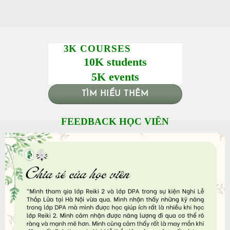
3K COURSES
10K students
5K events
TÌM HIỂU THÊM
FEEDBACK HỌC VIÊN