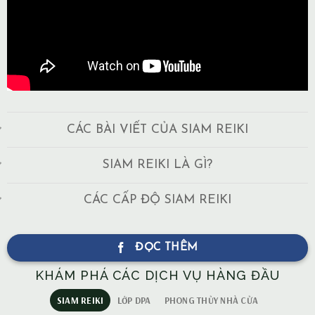
CÁC BÀI VIẾT CỦA SIAM REIKI
SIAM REIKI LÀ GÌ?
CÁC CẤP ĐỘ SIAM REIKI
ĐỌC THÊM
KHÁM PHÁ CÁC DỊCH VỤ HÀNG ĐẦU
SIAM REIKI
LỚP DPA
PHONG THỦY NHÀ CỬA