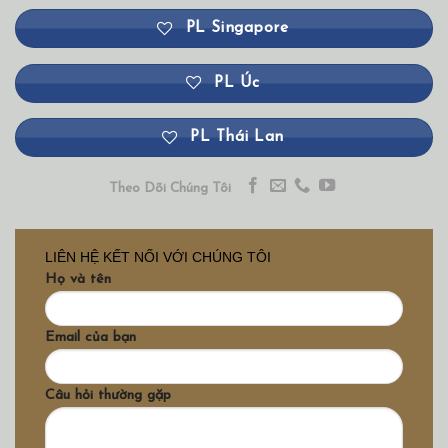
PL Singapore
PL Úc
PL Thái Lan
Theo Dõi Chúng Tôi
LIÊN HỆ KẾT NỐI VỚI CHÚNG TÔI
Họ và tên
Email của bạn
Câu hỏi thường gặp