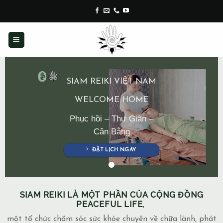
Skip
to
content
SIAM REIKI VIỆT NAM
WELCOME HOME
Phục hồi – Thư Giãn –
Cân Bằng
ĐẶT LỊCH NGAY
SIAM REIKI LÀ MỘT PHẦN CỦA CỘNG ĐỒNG
PEACEFUL LIFE,
một tổ chức chăm sóc sức khỏe chuyên về chữa lành, phát