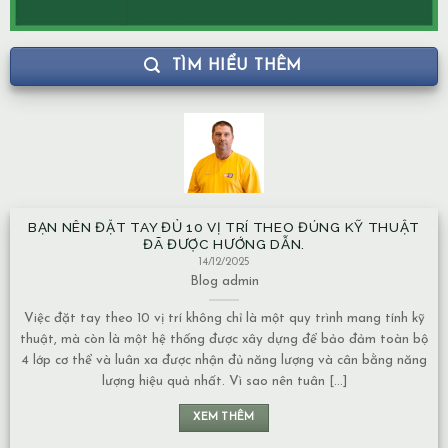
TÌM HIỂU THÊM
BẠN NÊN ĐẶT TAY ĐỦ 10 VỊ TRÍ THEO ĐÚNG KỸ THUẬT
ĐÃ ĐƯỢC HƯỚNG DẪN.
14/12/2025
Blog
admin
Việc đặt tay theo 10 vị trí không chỉ là một quy trình mang tính kỹ
thuật, mà còn là một hệ thống được xây dựng để bảo đảm toàn bộ
4 lớp cơ thể và luân xa được nhận đủ năng lượng và cân bằng năng
lượng hiệu quả nhất. Vì sao nên tuân [...]
XEM THÊM