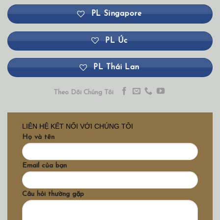
PL Singapore
PL Úc
PL Thái Lan
Theo Dõi Chúng Tôi
LIÊN HỆ KẾT NỐI VỚI CHÚNG TÔI
Họ và tên
Email của bạn
Câu hỏi thường gặp