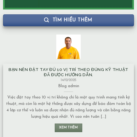
TÌM HIỂU THÊM
BẠN NÊN ĐẶT TAY ĐỦ 10 VỊ TRÍ THEO ĐÚNG KỸ THUẬT
ĐÃ ĐƯỢC HƯỚNG DẪN.
14/12/2025
Blog
admin
Việc đặt tay theo 10 vị trí không chỉ là một quy trình mang tính kỹ
thuật, mà còn là một hệ thống được xây dựng để bảo đảm toàn bộ
4 lớp cơ thể và luân xa được nhận đủ năng lượng và cân bằng năng
lượng hiệu quả nhất. Vì sao nên tuân [...]
XEM THÊM