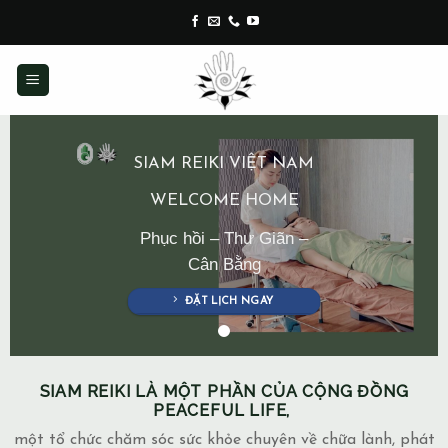
Skip
to
content
SIAM REIKI VIỆT NAM
WELCOME HOME
Phục hồi – Thư Giãn –
Cân Bằng
ĐẶT LỊCH NGAY
SIAM REIKI LÀ MỘT PHẦN CỦA CỘNG ĐỒNG
PEACEFUL LIFE,
một tổ chức chăm sóc sức khỏe chuyên về chữa lành, phát