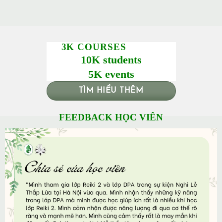
3K COURSES
10K students
5K events
TÌM HIỂU THÊM
FEEDBACK HỌC VIÊN