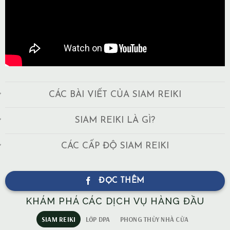
CÁC BÀI VIẾT CỦA SIAM REIKI
SIAM REIKI LÀ GÌ?
CÁC CẤP ĐỘ SIAM REIKI
ĐỌC THÊM
KHÁM PHÁ CÁC DỊCH VỤ HÀNG ĐẦU
SIAM REIKI
LỚP DPA
PHONG THỦY NHÀ CỬA