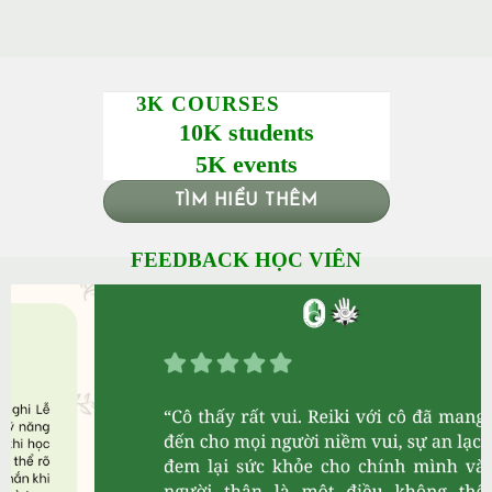
3K COURSES
10K students
5K events
TÌM HIỂU THÊM
FEEDBACK HỌC VIÊN