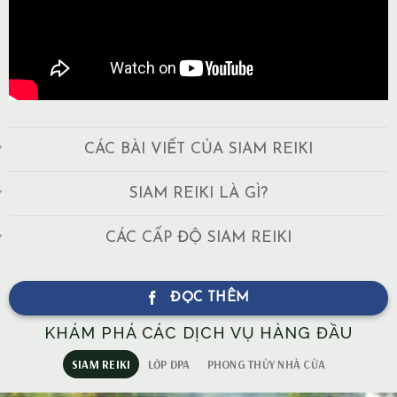
CÁC BÀI VIẾT CỦA SIAM REIKI
SIAM REIKI LÀ GÌ?
CÁC CẤP ĐỘ SIAM REIKI
ĐỌC THÊM
KHÁM PHÁ CÁC DỊCH VỤ HÀNG ĐẦU
SIAM REIKI
LỚP DPA
PHONG THỦY NHÀ CỬA