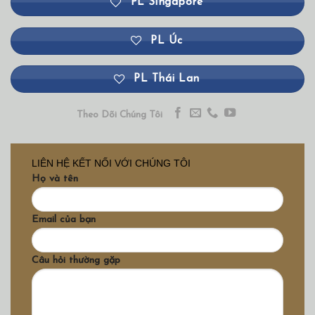
PL Singapore
PL Úc
PL Thái Lan
Theo Dõi Chúng Tôi
LIÊN HỆ KẾT NỐI VỚI CHÚNG TÔI
Họ và tên
Email của bạn
Câu hỏi thường gặp