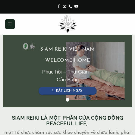
Skip
to
content
SIAM REIKI VIỆT NAM
WELCOME HOME
Phục hồi – Thư Giãn –
Cân Bằng
ĐẶT LỊCH NGAY
SIAM REIKI LÀ MỘT PHẦN CỦA CỘNG ĐỒNG
PEACEFUL LIFE,
một tổ chức chăm sóc sức khỏe chuyên về chữa lành, phát