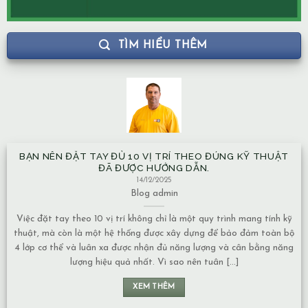
TÌM HIỂU THÊM
NHÀ XÂY TRÊN MẠCH NƯỚC NGẦM CÓ ẢNH HƯỞNG GÌ VỀ
MẶT NĂNG LƯỢNG KHÔNG?
13/12/2025
Blog
admin
Mạch nước ngầm có nhiều dạng khác nhau, và mức độ ảnh hưởng
ộ
về năng lượng cũng phụ thuộc vào tính chất của nguồn nước: 1.
g
Nước chảy hay nước đọng – Nếu là nước chảy, năng lượng thường
chuyển động liên tục nên không tạo ra ứ đọng. – Nếu là nước đọng,
lâu [...]
XEM THÊM