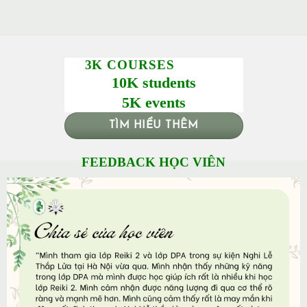
3K COURSES
10K students
5K events
TÌM HIỂU THÊM
FEEDBACK HỌC VIÊN