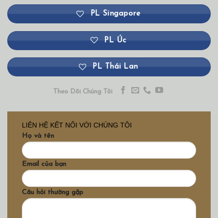
PL Singapore
PL Úc
PL Thái Lan
Theo Dõi Chúng Tôi
LIÊN HỆ KẾT NỐI VỚI CHÚNG TÔI
Họ và tên
Email của bạn
Câu hỏi thường gặp