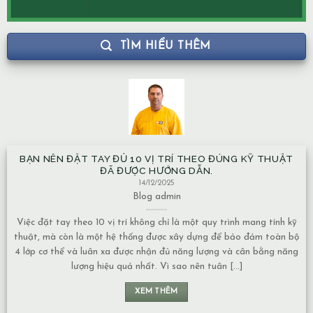
TÌM HIỂU THÊM
BẠN NÊN ĐẶT TAY ĐỦ 10 VỊ TRÍ THEO ĐÚNG KỸ THUẬT
ĐÃ ĐƯỢC HƯỚNG DẪN.
14/12/2025
Blog
admin
Việc đặt tay theo 10 vị trí không chỉ là một quy trình mang tính kỹ
thuật, mà còn là một hệ thống được xây dựng để bảo đảm toàn bộ
4 lớp cơ thể và luân xa được nhận đủ năng lượng và cân bằng năng
lượng hiệu quả nhất. Vì sao nên tuân [...]
XEM THÊM