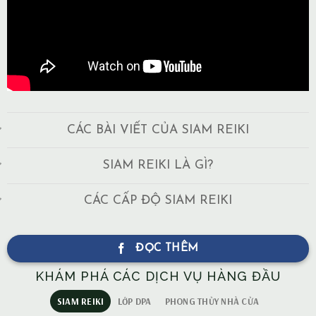
CÁC BÀI VIẾT CỦA SIAM REIKI
SIAM REIKI LÀ GÌ?
CÁC CẤP ĐỘ SIAM REIKI
ĐỌC THÊM
KHÁM PHÁ CÁC DỊCH VỤ HÀNG ĐẦU
SIAM REIKI
LỚP DPA
PHONG THỦY NHÀ CỬA