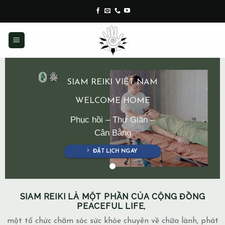
Skip
to
content
SIAM REIKI VIỆT NAM
WELCOME HOME
Phục hồi – Thư Giãn –
Cân Bằng
ĐẶT LỊCH NGAY
SIAM REIKI LÀ MỘT PHẦN CỦA CỘNG ĐỒNG
PEACEFUL LIFE,
một tổ chức chăm sóc sức khỏe chuyên về chữa lành, phát