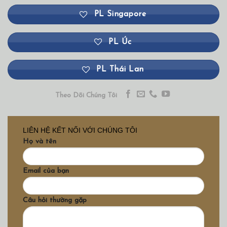
PL Singapore
PL Úc
PL Thái Lan
Theo Dõi Chúng Tôi
LIÊN HỆ KẾT NỐI VỚI CHÚNG TÔI
Họ và tên
Email của bạn
Câu hỏi thường gặp