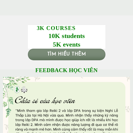
3K COURSES
10K students
5K events
TÌM HIỂU THÊM
FEEDBACK HỌC VIÊN