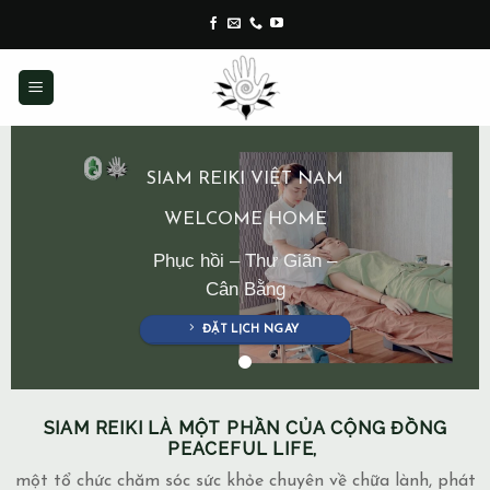
Skip
to
content
SIAM REIKI VIỆT NAM
WELCOME HOME
Phục hồi – Thư Giãn –
Cân Bằng
ĐẶT LỊCH NGAY
SIAM REIKI LÀ MỘT PHẦN CỦA CỘNG ĐỒNG
PEACEFUL LIFE,
một tổ chức chăm sóc sức khỏe chuyên về chữa lành, phát