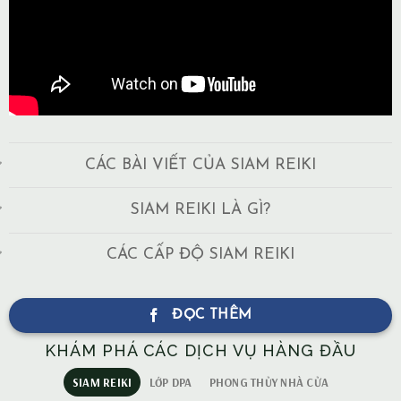
CÁC BÀI VIẾT CỦA SIAM REIKI
SIAM REIKI LÀ GÌ?
CÁC CẤP ĐỘ SIAM REIKI
ĐỌC THÊM
KHÁM PHÁ CÁC DỊCH VỤ HÀNG ĐẦU
SIAM REIKI
LỚP DPA
PHONG THỦY NHÀ CỬA