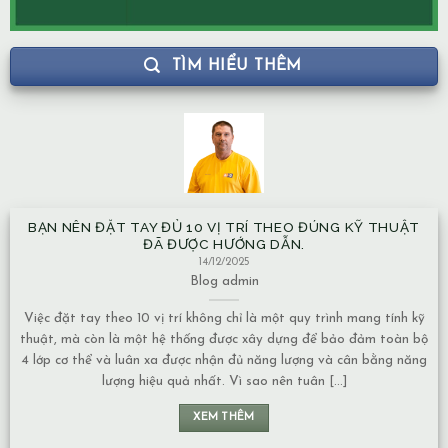
TÌM HIỂU THÊM
BẠN NÊN ĐẶT TAY ĐỦ 10 VỊ TRÍ THEO ĐÚNG KỸ THUẬT
ĐÃ ĐƯỢC HƯỚNG DẪN.
14/12/2025
Blog
admin
Việc đặt tay theo 10 vị trí không chỉ là một quy trình mang tính kỹ
thuật, mà còn là một hệ thống được xây dựng để bảo đảm toàn bộ
4 lớp cơ thể và luân xa được nhận đủ năng lượng và cân bằng năng
lượng hiệu quả nhất. Vì sao nên tuân [...]
XEM THÊM