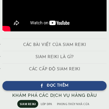
CÁC BÀI VIẾT CỦA SIAM REIKI
SIAM REIKI LÀ GÌ?
CÁC CẤP ĐỘ SIAM REIKI
ĐỌC THÊM
KHÁM PHÁ CÁC DỊCH VỤ HÀNG ĐẦU
SIAM REIKI
LỚP DPA
PHONG THỦY NHÀ CỬA