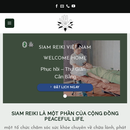
Skip
to
content
SIAM REIKI VIỆT NAM
WELCOME HOME
Phục hồi – Thư Giãn –
Cân Bằng
ĐẶT LỊCH NGAY
SIAM REIKI LÀ MỘT PHẦN CỦA CỘNG ĐỒNG
PEACEFUL LIFE,
một tổ chức chăm sóc sức khỏe chuyên về chữa lành, phát