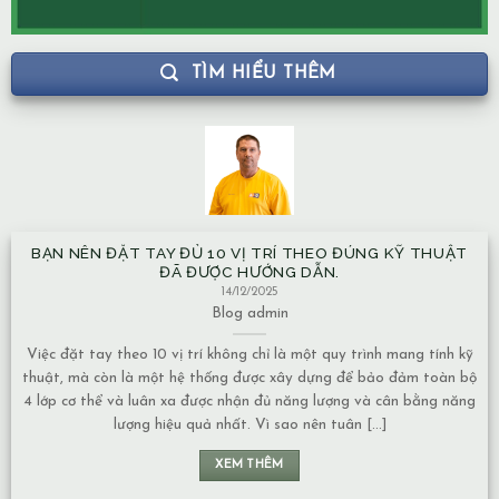
TÌM HIỂU THÊM
BẠN NÊN ĐẶT TAY ĐỦ 10 VỊ TRÍ THEO ĐÚNG KỸ THUẬT
ĐÃ ĐƯỢC HƯỚNG DẪN.
14/12/2025
Blog
admin
Việc đặt tay theo 10 vị trí không chỉ là một quy trình mang tính kỹ
thuật, mà còn là một hệ thống được xây dựng để bảo đảm toàn bộ
4 lớp cơ thể và luân xa được nhận đủ năng lượng và cân bằng năng
lượng hiệu quả nhất. Vì sao nên tuân [...]
c
XEM THÊM