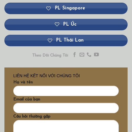
PL Singapore
PL Úc
PL Thái Lan
Theo Dõi Chúng Tôi
LIÊN HỆ KẾT NỐI VỚI CHÚNG TÔI
Họ và tên
Email của bạn
Câu hỏi thường gặp