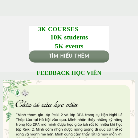
3K COURSES
10K students
5K events
TÌM HIỂU THÊM
FEEDBACK HỌC VIÊN