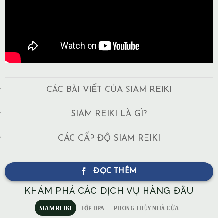
CÁC BÀI VIẾT CỦA SIAM REIKI
SIAM REIKI LÀ GÌ?
CÁC CẤP ĐỘ SIAM REIKI
ĐỌC THÊM
KHÁM PHÁ CÁC DỊCH VỤ HÀNG ĐẦU
SIAM REIKI
LỚP DPA
PHONG THỦY NHÀ CỬA