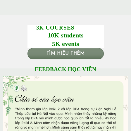
3K COURSES
10K students
5K events
TÌM HIỂU THÊM
FEEDBACK HỌC VIÊN