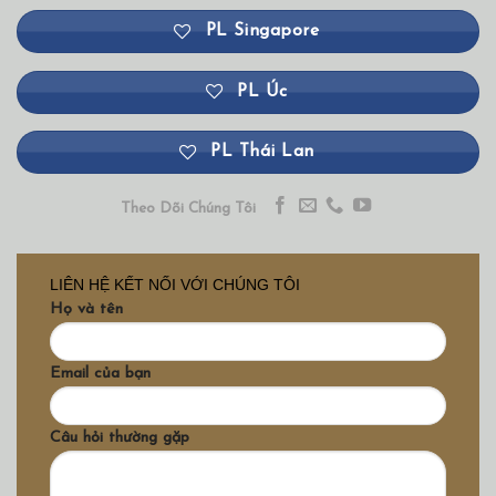
PL Singapore
PL Úc
PL Thái Lan
Theo Dõi Chúng Tôi
LIÊN HỆ KẾT NỐI VỚI CHÚNG TÔI
Họ và tên
Email của bạn
Câu hỏi thường gặp