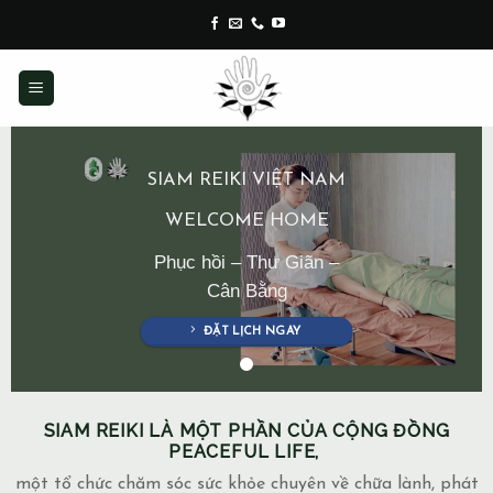
Skip
to
content
SIAM REIKI VIỆT NAM
WELCOME HOME
Phục hồi – Thư Giãn –
Cân Bằng
ĐẶT LỊCH NGAY
SIAM REIKI LÀ MỘT PHẦN CỦA CỘNG ĐỒNG
PEACEFUL LIFE,
một tổ chức chăm sóc sức khỏe chuyên về chữa lành, phát