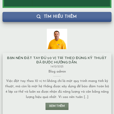
TÌM HIỂU THÊM
BẠN NÊN ĐẶT TAY ĐỦ 10 VỊ TRÍ THEO ĐÚNG KỸ THUẬT
ĐÃ ĐƯỢC HƯỚNG DẪN.
14/12/2025
Blog
admin
Việc đặt tay theo 10 vị trí không chỉ là một quy trình mang tính kỹ
thuật, mà còn là một hệ thống được xây dựng để bảo đảm toàn bộ
4 lớp cơ thể và luân xa được nhận đủ năng lượng và cân bằng năng
lượng hiệu quả nhất. Vì sao nên tuân [...]
XEM THÊM