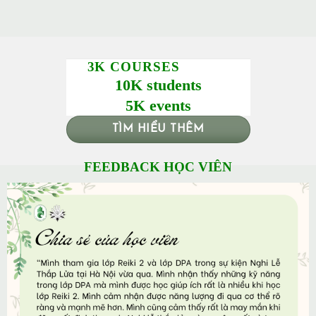
3K COURSES
10K students
5K events
TÌM HIỂU THÊM
FEEDBACK HỌC VIÊN