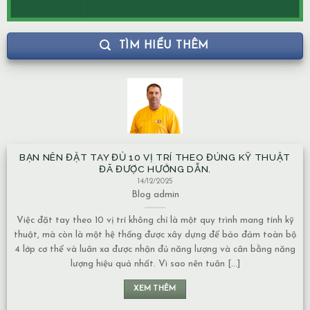
TÌM HIỂU THÊM
BẠN NÊN ĐẶT TAY ĐỦ 10 VỊ TRÍ THEO ĐÚNG KỸ THUẬT
ĐÃ ĐƯỢC HƯỚNG DẪN.
14/12/2025
Blog
admin
Việc đặt tay theo 10 vị trí không chỉ là một quy trình mang tính kỹ
thuật, mà còn là một hệ thống được xây dựng để bảo đảm toàn bộ
4 lớp cơ thể và luân xa được nhận đủ năng lượng và cân bằng năng
lượng hiệu quả nhất. Vì sao nên tuân [...]
XEM THÊM