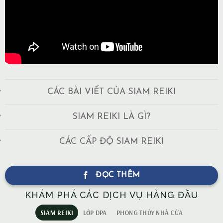
CÁC BÀI VIẾT CỦA SIAM REIKI
SIAM REIKI LÀ GÌ?
CÁC CẤP ĐỘ SIAM REIKI
ĐỌC THÊM
KHÁM PHÁ CÁC DỊCH VỤ HÀNG ĐẦU
SIAM REIKI
LỚP DPA
PHONG THỦY NHÀ CỬA