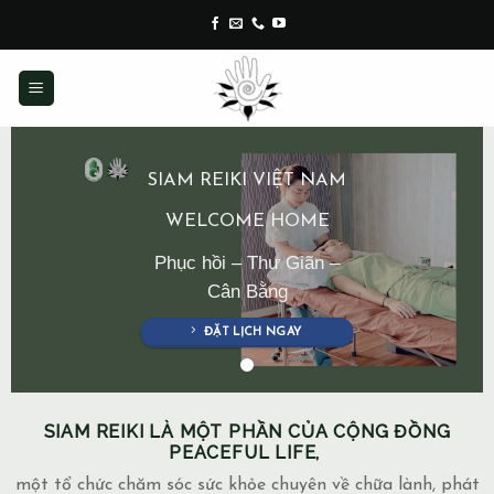
Skip
to
content
SIAM REIKI VIỆT NAM
WELCOME HOME
Phục hồi – Thư Giãn –
Cân Bằng
ĐẶT LỊCH NGAY
SIAM REIKI LÀ MỘT PHẦN CỦA CỘNG ĐỒNG
PEACEFUL LIFE,
một tổ chức chăm sóc sức khỏe chuyên về chữa lành, phát