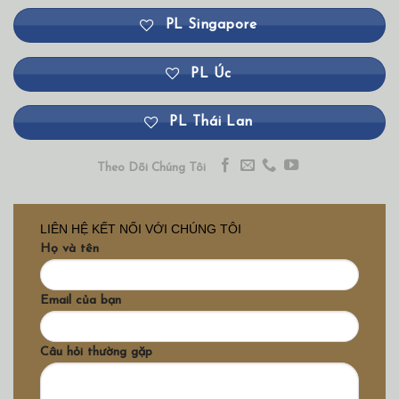
PL Singapore
PL Úc
PL Thái Lan
Theo Dõi Chúng Tôi
LIÊN HỆ KẾT NỐI VỚI CHÚNG TÔI
Họ và tên
Email của bạn
Câu hỏi thường gặp