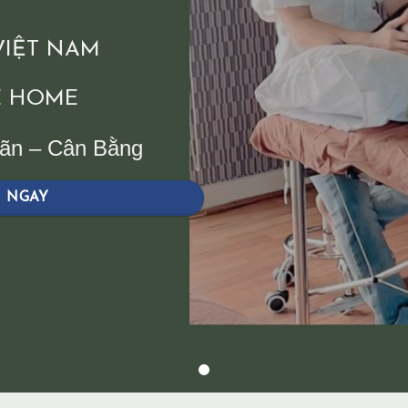
 VIỆT NAM
 HOME
iãn – Cân Bằng
H NGAY