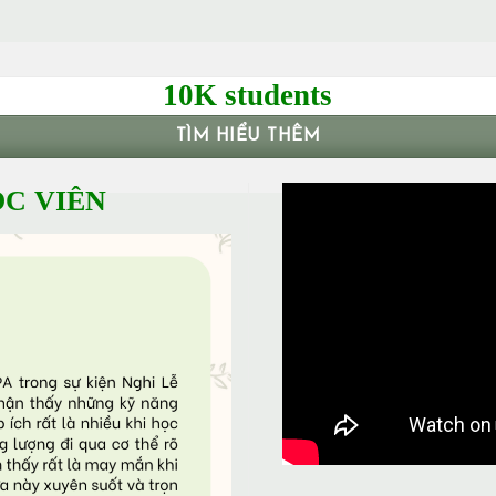
10K students
TÌM HIỂU THÊM
C VIÊN