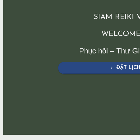
SIAM REIKI
WELCOME
Phục hồi – Thư G
ĐẶT LỊC