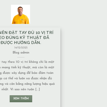
HÀ XÂY TRÊN MẠCH NƯỚC
GẦM CÓ ẢNH HƯỞNG GÌ VỀ
ẶT NĂNG LƯỢNG KHÔNG?
13/12/2025
Blog
admin
h nước ngầm có nhiều dạng khác nhau,
mức độ ảnh hưởng về năng lượng cũng
thuộc vào tính chất của nguồn nước: 1.
c chảy hay nước đọng – Nếu là nước
y, năng lượng thường chuyển động liên
nên không tạo ra ứ đọng. – Nếu là nước
đọng, lâu [...]
XEM THÊM