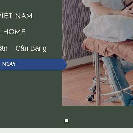
 VIỆT NAM
 HOME
iãn – Cân Bằng
H NGAY