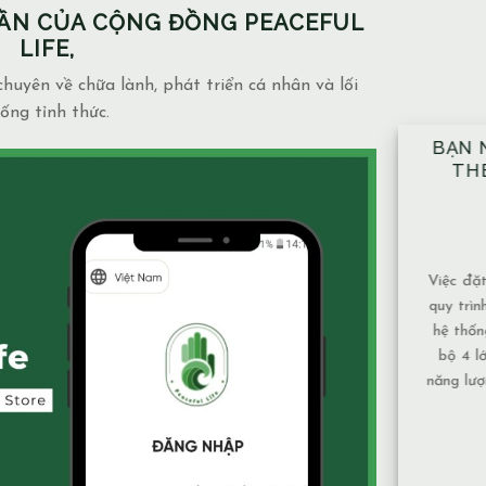
PHẦN CỦA CỘNG ĐỒNG PEACEFUL
LIFE,
huyên về chữa lành, phát triển cá nhân và lối
ống tỉnh thức.
BẠN NÊN ĐẶT TAY ĐỦ 10 VỊ TRÍ
NH
THEO ĐÚNG KỸ THUẬT ĐÃ
NG
ĐƯỢC HƯỚNG DẪN.
MẶ
14/12/2025
Blog
admin
Việc đặt tay theo 10 vị trí không chỉ là một
Mạch 
quy trình mang tính kỹ thuật, mà còn là một
và mứ
hệ thống được xây dựng để bảo đảm toàn
phụ th
bộ 4 lớp cơ thể và luân xa được nhận đủ
Nước 
năng lượng và cân bằng năng lượng hiệu quả
chảy,
nhất. Vì sao nên tuân [...]
tục nê
XEM THÊM