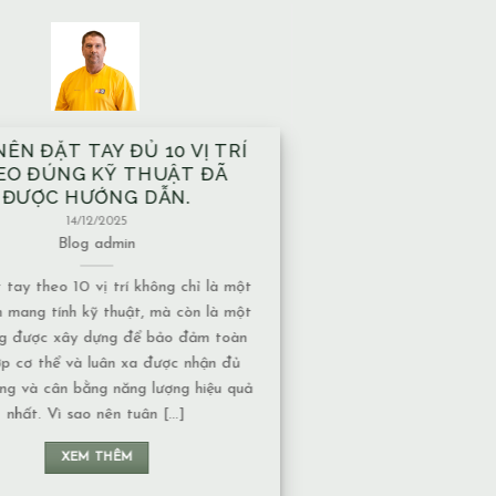
À XÂY TRÊN MẠCH NƯỚC
ẦM CÓ ẢNH HƯỞNG GÌ VỀ
T NĂNG LƯỢNG KHÔNG?
13/12/2025
Blog
admin
nước ngầm có nhiều dạng khác nhau,
c độ ảnh hưởng về năng lượng cũng
uộc vào tính chất của nguồn nước: 1.
chảy hay nước đọng – Nếu là nước
 năng lượng thường chuyển động liên
n không tạo ra ứ đọng. – Nếu là nước
đọng, lâu [...]
XEM THÊM