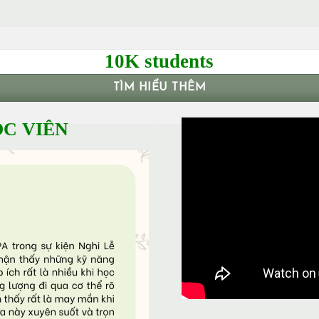
10K students
TÌM HIỂU THÊM
C VIÊN