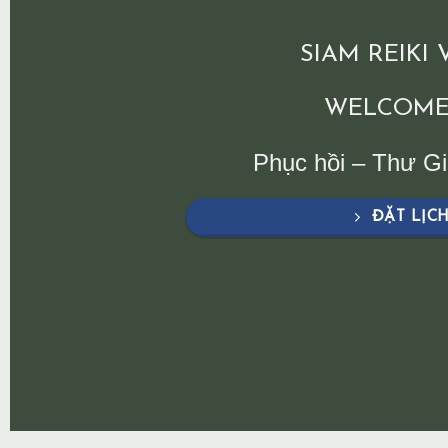
SIAM REIKI
WELCOME
Phục hồi – Thư G
ĐẶT LỊC