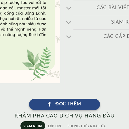
CÁC BÀI VIẾ
SIAM R
CÁC CẤP 
ĐỌC THÊM
KHÁM PHÁ CÁC DỊCH VỤ HÀNG ĐẦU
SIAM REIKI
LỚP DPA
PHONG THỦY NHÀ CỬA