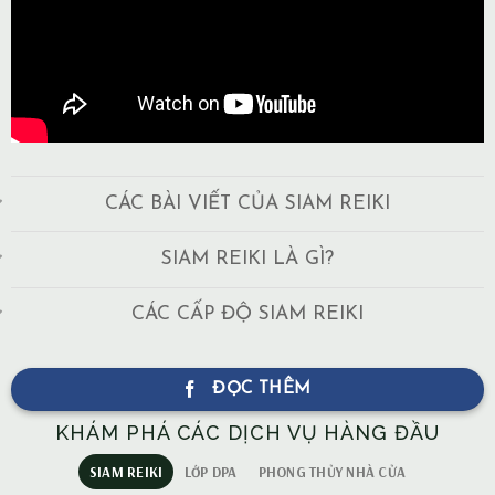
CÁC BÀI VIẾT CỦA SIAM REIKI
SIAM REIKI LÀ GÌ?
CÁC CẤP ĐỘ SIAM REIKI
ĐỌC THÊM
KHÁM PHÁ CÁC DỊCH VỤ HÀNG ĐẦU
SIAM REIKI
LỚP DPA
PHONG THỦY NHÀ CỬA