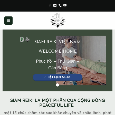
Skip
to
content
SIAM REIKI VIỆT NAM
WELCOME HOME
Phục hồi – Thư Giãn –
Cân Bằng
ĐẶT LỊCH NGAY
SIAM REIKI LÀ MỘT PHẦN CỦA CỘNG ĐỒNG
PEACEFUL LIFE,
một tổ chức chăm sóc sức khỏe chuyên về chữa lành, phát