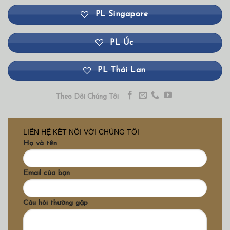
PL Singapore
PL Úc
PL Thái Lan
Theo Dõi Chúng Tôi
LIÊN HỆ KẾT NỐI VỚI CHÚNG TÔI
Họ và tên
Email của bạn
Câu hỏi thường gặp