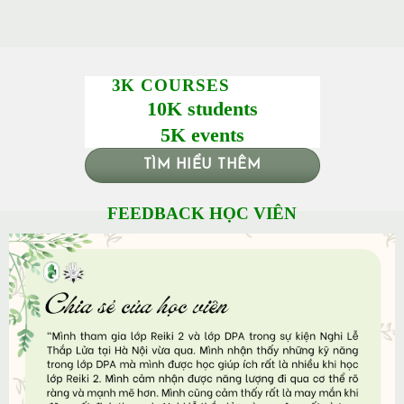
3K COURSES
10K students
5K events
TÌM HIỂU THÊM
FEEDBACK HỌC VIÊN