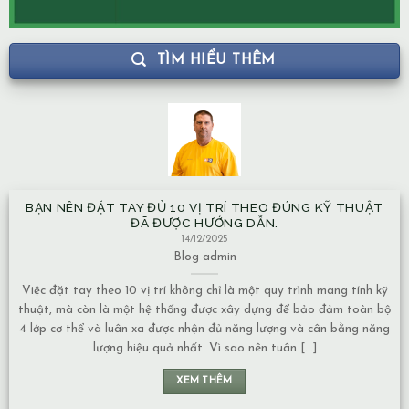
TÌM HIỂU THÊM
BẠN NÊN ĐẶT TAY ĐỦ 10 VỊ TRÍ THEO ĐÚNG KỸ THUẬT
ĐÃ ĐƯỢC HƯỚNG DẪN.
14/12/2025
Blog
admin
Việc đặt tay theo 10 vị trí không chỉ là một quy trình mang tính kỹ
thuật, mà còn là một hệ thống được xây dựng để bảo đảm toàn bộ
4 lớp cơ thể và luân xa được nhận đủ năng lượng và cân bằng năng
lượng hiệu quả nhất. Vì sao nên tuân [...]
XEM THÊM